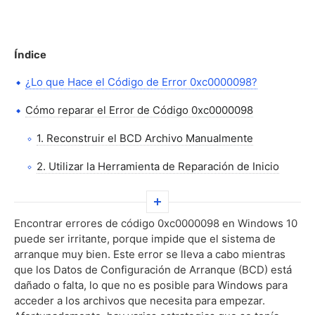
Índice
¿Lo que Hace el Código de Error 0xc0000098?
Cómo reparar el Error de Código 0xc0000098
1. Reconstruir el BCD Archivo Manualmente
2. Utilizar la Herramienta de Reparación de Inicio
3. Realizar el Comando CHKDSK
4. Uso Comprobador De Archivos De Sistema
Encontrar errores de código 0xc0000098 en Windows 10
puede ser irritante, porque impide que el sistema de
5. Realizar una Instalación Limpia
arranque muy bien. Este error se lleva a cabo mientras
que los Datos de Configuración de Arranque (BCD) está
6. Actualización De Los Controladores De La
dañado o falta, lo que no es posible para Windows para
acceder a los archivos que necesita para empezar.
7. Obtenga Ayuda Profesional