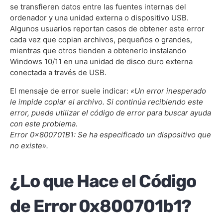
se transfieren datos entre las fuentes internas del
ordenador y una unidad externa o dispositivo USB.
Solución 5: Revertir la Unidad USB Driver
Algunos usuarios reportan casos de obtener este error
Solución 6: Ejecute la Utilidad CHKDSK
cada vez que copian archivos, pequeños o grandes,
mientras que otros tienden a obtenerlo instalando
Solución 7: Crear una Nueva Cuenta de Usuario
Windows 10/11 en una unidad de disco duro externa
Local
conectada a través de USB.
Solución 8: Escanear en busca de Malware
El mensaje de error suele indicar:
«Un error inesperado
le impide copiar el archivo. Si continúa recibiendo este
Solución 9: Cambiar el Formato de Destino
error, puede utilizar el código de error para buscar ayuda
con este problema.
Solución 10: Quitar El Estado De Sólo Lectura
Error 0x800701B1: Se ha especificado un dispositivo que
no existe».
Solución 11: Crear una Partición NTFS
Solución 12: Desconecte Otros Dispositivos
¿Lo que Hace el Código
Periféricos
de Error 0x800701b1?
Solución 13: Copiar Archivos en Lotes más
Pequeños