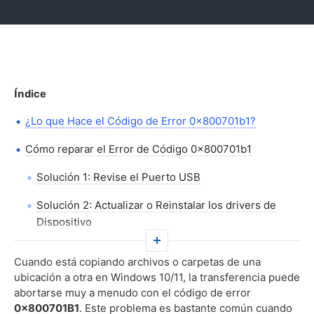
Índice
¿Lo que Hace el Código de Error 0x800701b1?
Cómo reparar el Error de Código 0x800701b1
Solución 1: Revise el Puerto USB
Solución 2: Actualizar o Reinstalar los drivers de
Dispositivo
Solución 3: Actualización de la fuente de
Cuando está copiando archivos o carpetas de una
alimentación para Equipos de Escritorio
ubicación a otra en Windows 10/11, la transferencia puede
abortarse muy a menudo con el código de error
Solución 4: Tomar Posesión de la Unidad en la
0x800701B1
. Este problema es bastante común cuando
Configuración de Seguridad