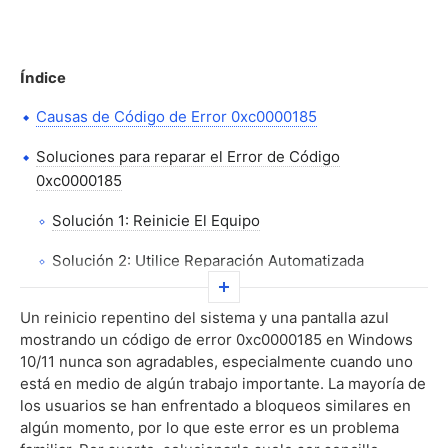
Índice
Causas de Código de Error 0xc0000185
Soluciones para reparar el Error de Código
0xc0000185
Solución 1: Reinicie El Equipo
Solución 2: Utilice Reparación Automatizada
Solución 3: Reconstruir los Datos de Configuración
Un reinicio repentino del sistema y una pantalla azul
de Arranque (BCD)
mostrando un código de error 0xc0000185 en Windows
10/11 nunca son agradables, especialmente cuando uno
Solución 4: Uso De Restaurar Sistema
está en medio de algún trabajo importante. La mayoría de
Solución 5: Formato de la unidad
los usuarios se han enfrentado a bloqueos similares en
algún momento, por lo que este error es un problema
Preguntas frecuentes