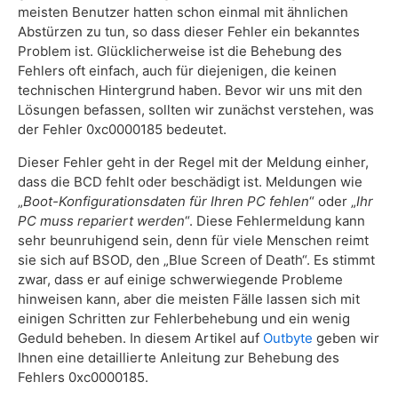
meisten Benutzer hatten schon einmal mit ähnlichen
Abstürzen zu tun, so dass dieser Fehler ein bekanntes
Lösung 5: Formatieren Sie Ihre Festplatte
Problem ist. Glücklicherweise ist die Behebung des
Häufig gestellte Fragen
Fehlers oft einfach, auch für diejenigen, die keinen
technischen Hintergrund haben. Bevor wir uns mit den
Lösungen befassen, sollten wir zunächst verstehen, was
der Fehler 0xc0000185 bedeutet.
Dieser Fehler geht in der Regel mit der Meldung einher,
dass die BCD fehlt oder beschädigt ist. Meldungen wie
„
Boot-Konfigurationsdaten für Ihren PC fehlen
“ oder „
Ihr
PC muss repariert werden
“. Diese Fehlermeldung kann
sehr beunruhigend sein, denn für viele Menschen reimt
sie sich auf BSOD, den „Blue Screen of Death“. Es stimmt
zwar, dass er auf einige schwerwiegende Probleme
hinweisen kann, aber die meisten Fälle lassen sich mit
einigen Schritten zur Fehlerbehebung und ein wenig
Geduld beheben. In diesem Artikel auf
Outbyte
geben wir
Ihnen eine detaillierte Anleitung zur Behebung des
Fehlers 0xc0000185.