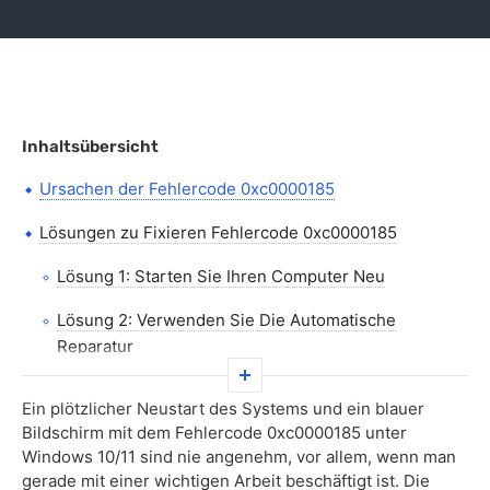
Inhaltsübersicht
Ursachen der Fehlercode 0xc0000185
Lösungen zu Fixieren Fehlercode 0xc0000185
Lösung 1: Starten Sie Ihren Computer Neu
Lösung 2: Verwenden Sie Die Automatische
Reparatur
Lösung 3: erstellen Sie die Boot Configuration Data
Ein plötzlicher Neustart des Systems und ein blauer
(BCD)
Bildschirm mit dem Fehlercode 0xc0000185 unter
Windows 10/11 sind nie angenehm, vor allem, wenn man
Lösung 4: Verwenden Sie Die
gerade mit einer wichtigen Arbeit beschäftigt ist. Die
Systemwiederherstellung