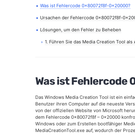
Was ist Fehlercode 0x80072f8f-0x20000?
Ursachen der Fehlercode 0x80072f8f-0x20
Lösungen, um den Fehler zu Beheben
1. Führen Sie das Media Creation Tool als 
2. Ändern Sie die Registrierung
3. Klar, die Software-Verteilung-Ordner
Was ist Fehlercod
4. Clean Boot
5. Zurücksetzen Von Windows Update-K
Das Windows Media Creation Tool ist ein einf
6. Aktivieren von TLS 1.1 und TLS 1.2
Benutzer ihren Computer auf die neueste Vers
von der offiziellen Website von Microsoft heru
Häufig gestellte Fragen
dem Fehlercode 0x80072f8f – 0x20000 konfron
Windows oder zum Erstellen bootfähiger Medie
MediaCreationTool.exe auf, wodurch der Proz