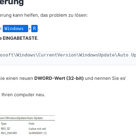
ierung
erung kann helfen, das problem zu lösen:
en
+
.
Windows
R
ie EINGABETASTE
.
osoft\Windows\CurrentVersion\WindowsUpdate\Auto U
 Sie einen neuen
DWORD-Wert (32-bit)
und nennen Sie es‘
 Ihren computer neu.