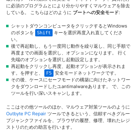
に必須のプログラムとにより分かりやすくマルウェアを除去
している。 こちらはどのように
ブートへの安全モード
:
シャットダウンコンピュータをクリックするとWindows
のボタンを
キーを選択再度入れ直してくださ
Shift
い。
後で再起動し、もう一度同じ動作を繰り返し、同じ手順で
再度までの画面を選択し、オプションになります。 行く
先端のオプションを選択し起動設定します。
再起動をクリックし再度、起動オプションが表示されま
す。を押すと、
安全モードネットワークです。
F5
その後、ケースにセーフモードの構築に向けたネットワー
クをダウンロードしたユantimalwareあります。 で、この
ツールを行い深いスキャンします。
ここはその他ツールのほか、マルウェア対策ツールのように
Outbyte PC Repair
ツールできるという、信頼すべきグルー
プジャンクファイルを、ブラウザの履歴、修理、壊れたレジ
ストリのための助言を行います。