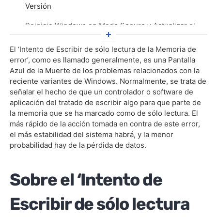
Versión
Reinicie Windows en Modo Seguro y Actualizar el
Controlador de Dispositivo Defectuoso
El ‘Intento de Escribir de sólo lectura de la Memoria de
Ejecute Los Diagnósticos De Memoria
error’, como es llamado generalmente, es una Pantalla
Azul de la Muerte de los problemas relacionados con la
Actualización de la BIOS
reciente variantes de Windows. Normalmente, se trata de
señalar el hecho de que un controlador o software de
Ejecute el Solucionador de problemas de Pantalla
aplicación del tratado de escribir algo para que parte de
Azul
la memoria que se ha marcado como de sólo lectura. El
más rápido de la acción tomada en contra de este error,
Preguntas frecuentes
el más estabilidad del sistema habrá, y la menor
probabilidad hay de la pérdida de datos.
Sobre el ‘Intento de
Escribir de sólo lectura