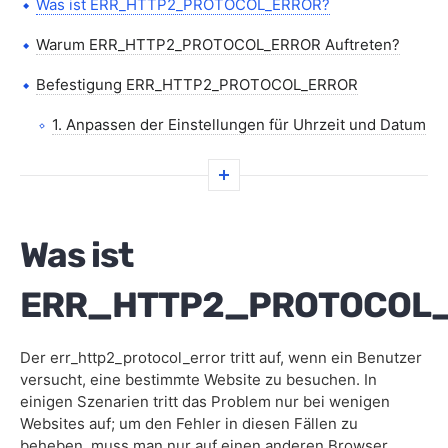
Was ist ERR_HTTP2_PROTOCOL_ERROR?
Warum ERR_HTTP2_PROTOCOL_ERROR Auftreten?
Befestigung ERR_HTTP2_PROTOCOL_ERROR
1. Anpassen der Einstellungen für Uhrzeit und Datum
2. Aktualisieren Sie Ihren Browser
3. Aktualisierung Betriebssystem
Was ist
4. Verwendung Des Inkognito-Modus
5. Deaktivieren Konflikt Stehende Erweiterungen
ERR_HTTP2_PROTOCOL
6. Zurücksetzen Der Fortgeschrittenen
Experimentellen Einstellungen
Der err_http2_protocol_error tritt auf, wenn ein Benutzer
versucht, eine bestimmte Website zu besuchen. In
7. Die Umstellung auf ein Neues Browser-Profil
einigen Szenarien tritt das Problem nur bei wenigen
Websites auf; um den Fehler in diesen Fällen zu
8. Löschen von Cache, Cookies und Verlauf
beheben, muss man nur auf einen anderen Browser