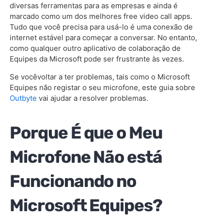
5. Executar a resolução de problemas de Gravação
diversas ferramentas para as empresas e ainda é
de Áudio
marcado como um dos melhores free video call apps.
Tudo que você precisa para usá-lo é uma conexão de
6. Atualizar o Aplicativo
internet estável para começar a conversar. No entanto,
como qualquer outro aplicativo de colaboração de
7. Reinstalar o Microsoft Equipes App
Equipes da Microsoft pode ser frustrante às vezes.
8. Instale o mais Recente Microfone Driver de
Se vocêvoltar a ter problemas, tais como o Microsoft
Dispositivo
Equipes não registar o seu microfone, este guia sobre
Outbyte
vai ajudar a resolver problemas.
9. Usar a Versão Web do Microsoft Equipes
Perguntas frequentes
Porque É que o Meu
Microfone Não está
Funcionando no
Microsoft Equipes?