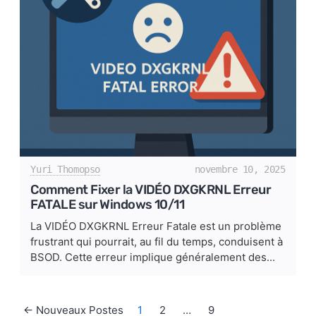
Yuri Thomopso
novembre 10, 2025
Comment Fixer la VIDÉO DXGKRNL Erreur
FATALE sur Windows 10/11
La VIDÉO DXGKRNL Erreur Fatale est un problème
frustrant qui pourrait, au fil du temps, conduisent à
BSOD. Cette erreur implique généralement des...
Pagination des publications
←
Nouveaux
Postes
1
2
…
9