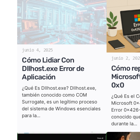
junio 4, 2025
junio 2, 202
Cómo Lidiar Con
Cómo rep
Dllhost.exe Error de
Microsof
Aplicación
0x0
¿Qué Es Dllhost.exe? Dllhost.exe,
también conocido como COM
¿Qué Es el C
Surrogate, es un legítimo proceso
Microsoft 0
del sistema de Windows esenciales
Error 0x426
para la...
conocido que
durante la...