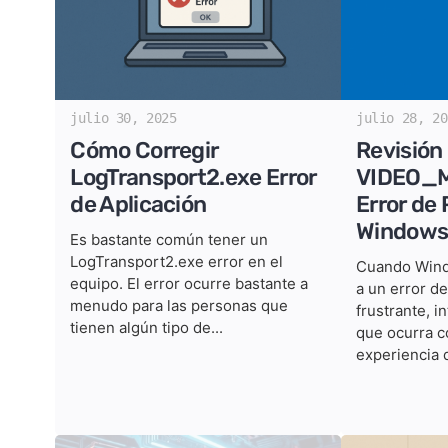
julio 30, 2025
julio 28, 20
Cómo Corregir
Revisión
LogTransport2.exe Error
VIDEO_
de Aplicación
Error de 
Windows
Es bastante común tener un
LogTransport2.exe error en el
Cuando Wind
equipo. El error ocurre bastante a
a un error d
menudo para las personas que
frustrante, 
tienen algún tipo de...
que ocurra c
experiencia d