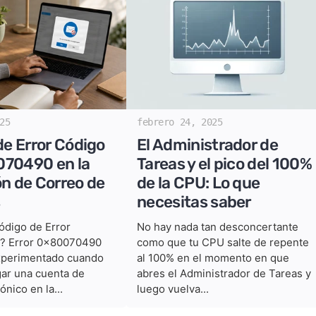
25
febrero 24, 2025
de Error Código
El Administrador de
070490 en la
Tareas y el pico del 100%
ón de Correo de
de la CPU: Lo que
s
necesitas saber
ódigo de Error
No hay nada tan desconcertante
? Error 0x80070490
como que tu CPU salte de repente
xperimentado cuando
al 100% en el momento en que
gar una cuenta de
abres el Administrador de Tareas y
ónico en la...
luego vuelva...