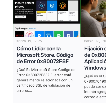
marzo 19, 2025
marzo 17, 20
Cómo Lidiar con la
Fijación 
Microsoft Store, Código
de 0x80
de Error 0x80072F8F
Aplicaci
Window
¿Qué Es Microsoft Store Código de
Error 0x80072F8F? El error está
¿Qué es el C
generalmente relacionada con un
0x80070490
certificado SSL de validación de
puede ser e
errores...
intenta agre
correo electr