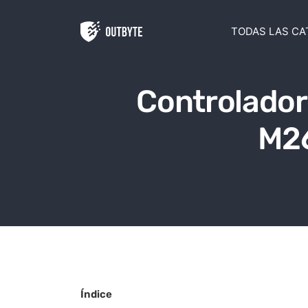
Saltar al contenido
TODAS LAS CA
Controlador
M26
Índice