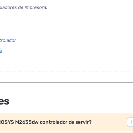
oladores de Impresora:
rolador
es
es
ECOSYS M2635dw controlador de servir?