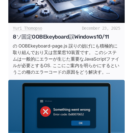
Yuri Thomopso
December 23, 2025
8ソ固定OOBEkeyboard誤Windows10/11
の OOBEkeyboard-page.js 誤りの妨げにも積極的に
取り組んでおり又は営業窓10装置です。 このシステ
ムは一般的にエラーが生じた重要なJavaScriptファイ
ルが必要とするOS. ここにご案内を明らかにするとい
うこの種のエラーコードの原因をどう解決す。...