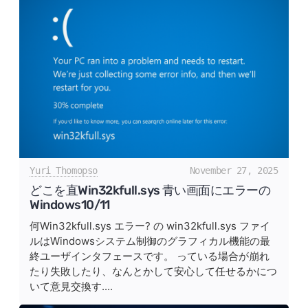
Yuri Thomopso
November 27, 2025
どこを直Win32kfull.sys 青い画面にエラーの
Windows10/11
何Win32kfull.sys エラー? の win32kfull.sys ファイ
ルはWindowsシステム制御のグラフィカル機能の最
終ユーザインタフェースです。 っている場合が崩れ
たり失敗したり、なんとかして安心して任せるかにつ
いて意見交換す....