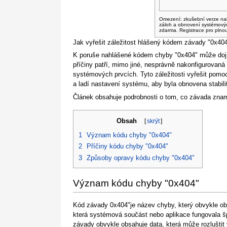
Omezení: zkušební verze na
záloh a obnovení systémový
zdarma. Registrace pro plno
Jak vyřešit záležitost hlášený kódem závady "0x40
K poruše nahlášené kódem chyby "0x404" může dojít
příčiny patří, mimo jiné, nesprávně nakonfigurovan
systémových prvcích. Tyto záležitosti vyřešit pomo
a ladí nastavení systému, aby byla obnovena stabili
Článek obsahuje podrobnosti o tom, co závada znam
Obsah
[
skrýt
]
1
Význam kódu chyby "0x404"
2
Příčiny kódu chyby "0x404"
3
Způsoby opravy kódu chyby "0x404"
Význam kódu chyby "0x404"
Kód závady 0x404"je název chyby, který obvykle obs
která systémová součást nebo aplikace fungovala šp
závady obvykle obsahuje data, která může rozluštit