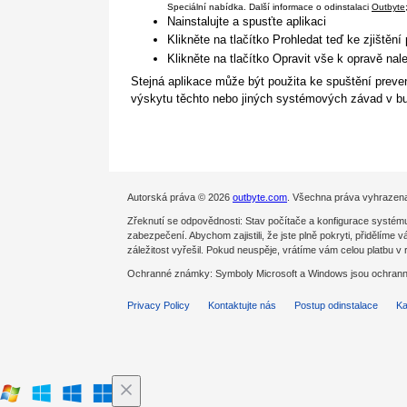
Speciální nabídka. Další informace o odinstalaci
Outbyte
Nainstalujte a spusťte aplikaci
Klikněte na tlačítko Prohledat teď ke zjištění
Klikněte na tlačítko Opravit vše k opravě na
Stejná aplikace může být použita ke spuštění preven
výskytu těchto nebo jiných systémových závad v bu
Autorská práva © 2026
outbyte.com
. Všechna práva vyhrazen
Zřeknutí se odpovědnosti: Stav počítače a konfigurace systému
zabezpečení. Abychom zajistili, že jste plně pokryti, přidělíme
záležitost vyřešil. Pokud neuspěje, vrátíme vám celou platbu v
Ochranné známky: Symboly Microsoft a Windows jsou ochranné
Privacy Policy
Kontaktujte nás
Postup odinstalace
Ka