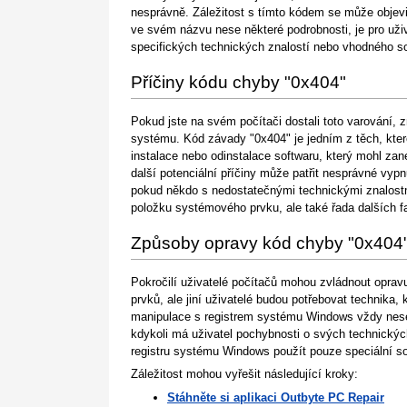
nesprávně. Záležitost s tímto kódem se může objev
ve svém názvu nese některé podrobnosti, je pro uživa
specifických technických znalostí nebo vhodného so
Příčiny kódu chyby "0x404"
Pokud jste na svém počítači dostali toto varování, 
systému. Kód závady "0x404" je jedním z těch, kt
instalace nebo odinstalace softwaru, který mohl za
další potenciální příčiny může patřit nesprávné vyp
pokud někdo s nedostatečnými technickými znalost
položku systémového prvku, ale také řada dalších f
Způsoby opravy kód chyby "0x404
Pokročilí uživatelé počítačů mohou zvládnout opra
prvků, ale jiní uživatelé budou potřebovat technika,
manipulace s registrem systému Windows vždy nese
kdykoli má uživatel pochybnosti o svých technický
registru systému Windows použít pouze speciální so
Záležitost mohou vyřešit následující kroky:
Stáhněte si aplikaci Outbyte PC Repair