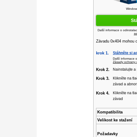
Windows
St
Další informace o odinstala
so
Závadu 0x404 mohou op
krok 1.
Stáhněte si a
Další informace 
Zásady ochrany 
Krok 2.
Nainstalujte a
Krok 3.
Klikněte na tla
závad a abnor
Krok 4.
Klikněte na tla
závad
Kompatibilita
Velikost ke stažení
Požadavky