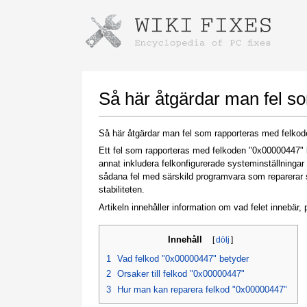
Instructions for downloading using
Launch The Installer
Så här åtgärdar man fel s
Så här åtgärdar man fel som rapporteras med felko
Ett fel som rapporteras med felkoden "0x00000447" ka
annat inkludera felkonfigurerade systeminställningar
sådana fel med särskild programvara som reparerar s
stabiliteten.
Artikeln innehåller information om vad felet innebär, p
Once the download is complete, click on the
downloaded file link
Innehåll
[
dölj
]
1
Vad felkod "0x00000447" betyder
2
Orsaker till felkod "0x00000447"
3
Hur man kan reparera felkod "0x00000447"