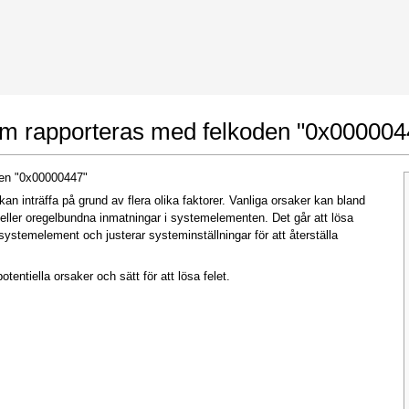
 Google Chrome
Allow To Make Changes
om rapporteras med felkoden "0x000004
den "0x00000447"
n inträffa på grund av flera olika faktorer. Vanliga orsaker kan bland
 eller oregelbundna inmatningar i systemelementen. Det går att lösa
ystemelement och justerar systeminställningar för att återställa
otentiella orsaker och sätt för att lösa felet.
In the next window that pops up (UAC) click
"Yes"
to allow application to make changes