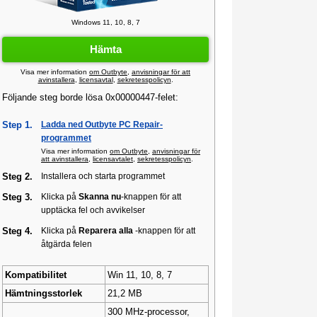
Windows 11, 10, 8, 7
Hämta
Visa mer information
om Outbyte
,
anvisningar för att
avinstallera
,
licensavtal
,
sekretesspolicyn
.
Följande steg borde lösa 0x00000447-felet:
Step 1.
Ladda ned Outbyte PC Repair-
programmet
Visa mer information
om Outbyte
,
anvisningar för
att avinstallera
,
licensavtalet
,
sekretesspolicyn
.
Steg 2.
Installera och starta programmet
Steg 3.
Klicka på
Skanna nu
-knappen för att
upptäcka fel och avvikelser
Steg 4.
Klicka på
Reparera alla
-knappen för att
åtgärda felen
Kompatibilitet
Win 11, 10, 8, 7
Hämtningsstorlek
21,2 MB
300 MHz-processor,