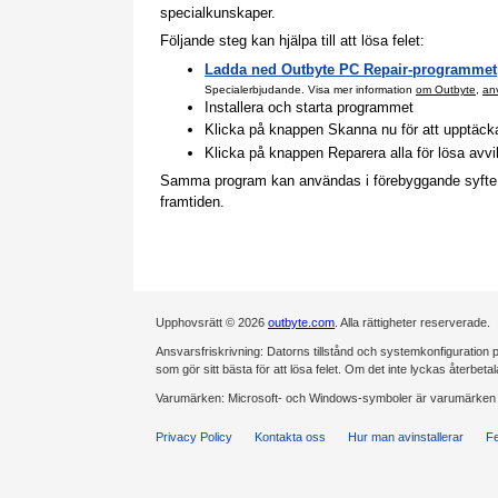
specialkunskaper.
Följande steg kan hjälpa till att lösa felet:
Ladda ned Outbyte PC Repair-programmet
Specialerbjudande. Visa mer information
om Outbyte
,
anv
Installera och starta programmet
Klicka på knappen Skanna nu för att upptäcka p
Klicka på knappen Reparera alla för lösa avv
Samma program kan användas i förebyggande syfte för
framtiden.
Upphovsrätt © 2026
outbyte.com
. Alla rättigheter reserverade.
Ansvarsfriskrivning: Datorns tillstånd och systemkonfiguration påv
som gör sitt bästa för att lösa felet. Om det inte lyckas återbeta
Varumärken: Microsoft- och Windows-symboler är varumärken s
Privacy Policy
Kontakta oss
Hur man avinstallerar
Fe