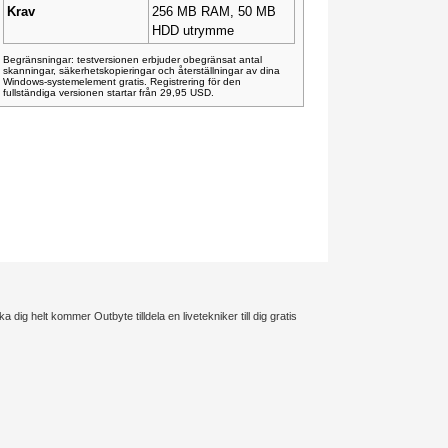
Krav
256 MB RAM, 50 MB
HDD utrymme
Begränsningar: testversionen erbjuder obegränsat antal
skanningar, säkerhetskopieringar och återställningar av dina
Windows-systemelement gratis. Registrering för den
fullständiga versionen startar från 29,95 USD.
 dig helt kommer Outbyte tilldela en livetekniker till dig gratis