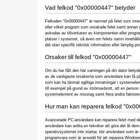
Vad felkod "0x00000447" betyder
Felkoden "0x00000447" är namnet på felet som inneh
eller vilket program som orsakade felet samt annan 
avkodas av tillverkaren av komponenten eller progr
platser i systemet, så även om felets namn innehåller
det utan specifik teknisk information eller lämplig p
Orsaker till felkod "0x00000447"
Om du har fått den här varningen på din dator betyder
av de vanligaste orsakerna som användare kan få på g
som kan ha lämnat ogiltiga inmatningar i systemelem
till exempel på grund av strömavbrott, att en person 
systemelement av misstag samt flera andra faktorer
Hur man kan reparera felkod "0x0
Avancerade PC-användare kan reparera felet med de
användare kan anlita en tekniker att göra det åt dem
operativsystemet inte startar, bör användare som är
programvara som är avsedd för att reparera Window