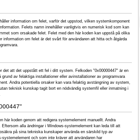
åller information om felet, varför det uppstod, vilken systemkomponent
information. Felets namn innehåller vanligtvis en numerisk kod som kan
ammet som orsakade felet. Felet med den här koden kan uppstå på olika
 information om felet är det svårt för användaren att hitta och åtgärda
rogramvara.
 det att det uppstått ett fel i ditt system. Felkoden "0x00000447" är en
rund av felaktiga installationer eller avinstallationer av programvara
ent. Andra potentiella orsaker kan vara felaktig avstängning av system,
utan teknisk kunskap tagit bort en nödvändig systemfil eller inmatning i
.
0000447"
n här koden genom att redigera systemelement manuellt. Andra
. Eftersom alla ändringar i Windows-systemelement kan leda till att
 osäkra på sina tekniska kunskaper använda en särskild typ av
s-systemelement och som inte kräver att användaren har