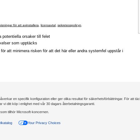
isningar för att avinstallera
,
licensavtal
,
sekretesspolicyn
.
otentiella orsaker till felet
ikelser som upptäcks
 att minimera risken för att det här eller andra systemfel uppstår i
erkar en specifik konfiguration eller ger olika resultat för säkerhetsförbättringar. För att täcka
lar vi ditt köp i enlighet med vår 30 dagars återbetalningsgaranti.
om tillhör Microsoft-koncernen.
lkatalog
Your Privacy Choices