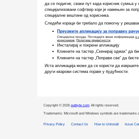
да се подигне, сваки пут када корисник сумња у 
специјализовани софтвер који је намењен за поп
специјалне вештине од корисника.
Следећи кораци би требало да помогну у решава
Преузмите апликацију за поправку рачу
Специјална понуда. Погледајте више информација
о 
корисником
;
Политика приватности
.
Инсталирај и покрени апликацију
Кликните на тастер „Скенирај одмах“ да би
Кликните на тастер „Поправи све“ да бист
Иста апликација може да се користи да извршите
други кварови система појаве у будућности.
Copyright © 2026
outbyte.com
. All rights reserved.
Trademarks: Microsoft and Windows symbols are trademarks of 
Privacy Policy
Contact Us
How to Uninstall
Issue Ca