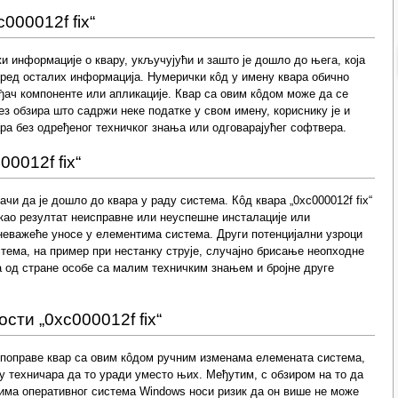
000012f fix“
ржи информације о квару, укључујући и зашто је дошло до њега, која
поред осталих информација. Нумерички кôд у имену квара обично
ђач компоненте или апликације. Квар са овим кôдом може да се
ез обзира што садржи неке податке у свом имену, кориснику је и
ра без одређеног техничког знања или одговарајућег софтвера.
0012f fix“
ачи да је дошло до квара у раду система. Кôд квара „0xc000012f fix“
у као резултат неисправне или неуспешне инсталације или
неважеће уносе у елементима система. Други потенцијални узроци
тема, на пример при нестанку струје, случајно брисање неопходне
 од стране особе са малим техничким знањем и бројне друге
сти „0xc000012f fix“
поправе квар са овим кôдом ручним изменама елемената система,
у техничара да то уради уместо њих. Међутим, с обзиром на то да
има оперативног система Windows носи ризик да он више не може