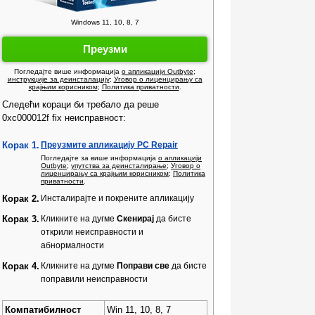
Windows 11, 10, 8, 7
Преузми
Погледајте више информација
о апликацији Outbyte
;
инструкције за деинсталацију
;
Уговор о лиценцирању са
крајњим корисником
;
Политика приватности
.
Следећи кораци би требало да реше
0xc000012f fix неисправност:
Корак 1.
Преузмите апликацију PC Repair
Погледајте за више информација
о апликацији
Outbyte
;
упутства за деинсталирање
;
Уговор о
лиценцирању са крајњим корисником
;
Политика
приватности
.
Корак 2.
Инсталирајте и покрените апликацију
Корак 3.
Кликните на дугме
Скенирај
да бисте
открили неисправности и
абнормалности
Корак 4.
Кликните на дугме
Поправи све
да бисте
поправили неисправности
Компатибилност
Win 11, 10, 8, 7