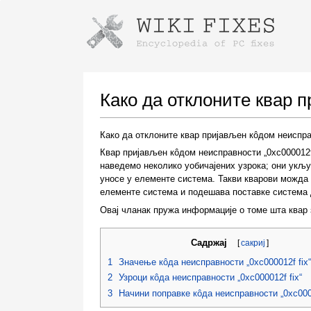
Instructions for downloading using
Launch The Installer
Како да отклоните квар п
Како да отклоните квар пријављен кôдом неисправ
Квар пријављен кôдом неисправности „0xc000012f
наведемо неколико уобичајених узрока; они укљ
уносе у елементе система. Такви кварови можда
елементе система и подешава поставке система 
Овај чланак пружа информације о томе шта квар 
Once the download is complete, click on the
downloaded file link
Садржај
[
сакриј
]
1
Значење кôда неисправности „0xc000012f fix“
2
Узроци кôда неисправности „0xc000012f fix“
3
Начини поправке кôда неисправности „0xc0000