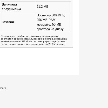
Величина
21.2 MB
преузимања
Процесор 300 MHz,
256 MB RAM
Захтеви
меморије, 50 MB
простора на диску
Ограничења: пробна верзија нуди неограничени
бесплатни број скенирања, резервних копија и враћања
елемената вашег Windows система у претходно стање.
Регистрација за пуну верзију почиње од 29,95 долара.
wners.