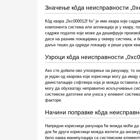
Значење кôда неисправности „0xc
Кôд квара „0xc000012f fix“ је име квара које сад
компонента система или апликација је у квару, 
садржи податке које може да дешифрује произво
деси на разним локацијама у оквиру система, и б
даље тешко да одреди локацију и реши узрок ква
Узроци кôда неисправности „0xc00
Ако сте добили ово упозорење на рачунару, то зн
је један од кварова које корисници могу да имај
деинсталације софтвера која је можда оставила 
могу да обухватају неправилно искључивање сис
системске датотеке или уноса у елемент система
факторе.
Начини поправке кôда неисправно
Напредни корисници рачунара ће можда моћи да 
док ће други корисници можда желети да ангажуј
било каква манипулација са системским елемент