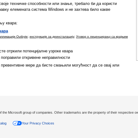
своје техничке способности или знање, требало би да користи
равку елемената система Windows и не захтева било какве
њу квара:
нара
апликацији Outbyte
;
инструкције за деинсталацију
;
Уговор о лиценцирању са крајњим
сте отркили потенцијалне узроке квара
е поправили откривене неправилности
 превентивне мере да бисте смањили могућност да се овај или
the Microsoft group of companies. Other trademarks are the property of their respective o
talog
Your Privacy Choices