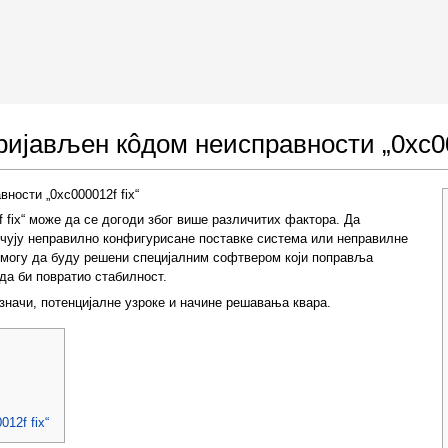
 Google Chrome
Allow To Make Changes
ријављен кôдом неисправности „0xc00
ности „0xc000012f fix“
 fix“ може да се догоди због више различитих фактора. Да
учују неправилно конфигурисане поставке система или неправилне
 могу да буду решени специјалним софтвером који поправља
да би повратио стабилност.
значи, потенцијалне узроке и начине решавања квара.
In the next window that pops up (UAC) click
"Yes"
to allow application to make changes
12f fix“