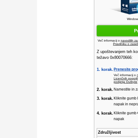
Windows
P
Več informacij o
navodilih za
Pravilniku o zase
Z upoštevanjem teh ko
težavo 0x80070666:
1. korak.
Prenesite pr
Več informacij o
Licenčnih pogoji
podjetja Outbyte
2. korak.
Namestite in 
3. korak.
Kliknite gumb
napak in nepra
4. korak.
Kliknite gumb
napak
Združljivost