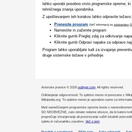
lahko uporabi posebno vrsto programske opreme, ki
tehničnega znanja uporabnika.
Z upoštevanjem teh korakov lahko odpravite težavo:
Prenesite program
(Več informacij za
odstranitev
O
Namestite in zaženite program
Kliknite gumb Preglej zdaj za odkrivanje napa
Kliknite gumb Odpravi napake za odpravo na
Program lahko uporabljate tudi za izvajanje prevent
druge sistemske težave v prihodnje.
Avtorske pravice © 2026
outbyte.com
. All rights reserved.
Odklanjanje odgovornosti: To spletno mesto ni povezano z Wikip
Wikipedia.org. To spletno mesto je uporabno samo za informat
Med nameščanjem programske opreme boste v namestitvenem
SO NEOBVEZNE, zato nimate nobene obveze, da bi katero koli 
preprečuje shranjevanje ali prestrezanje vaših iskalnih poizvedb
spletu in računalniku zasebno.
Več o tem
Pravilnik o zasebnosti
Pišite nam
Kako odstraniti
Kat