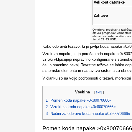
Velikost datoteke
Zahteve
Omejitve: preskusna različi
število pregledov, varnostnih
elementov sistema Windows. 
že od 29,95 USD.
Kako odpraviti težavo, ki jo javlja koda napake »0
Vzrok za napako, ki jo poroča koda napake »0x80070
vzroki vključujejo nepravilno konfigurirane sistemsk
če jih omenimo nekaj. Tovrstne težave se lahko odp
sistemske elemente in nastavitve sistema za obnovit
V članku so na voljo podrobnosti o težavi, morebitni
Vsebina
[
skrij
]
1
Pomen koda napake »0x80070666«
2
Vzroki za koda napake »0x80070666«
3
Načini za odpravo koda napake »0x80070666«
Pomen koda napake »0x8007066