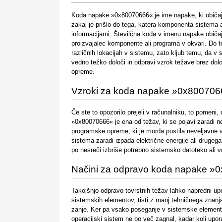
Koda napake »0x80070666« je ime napake, ki običajn
zakaj je prišlo do tega, katera komponenta sistema a
informacijami. Številčna koda v imenu napake običajno
proizvajalec komponente ali programa v okvari. Do t
različnih lokacijah v sistemu, zato kljub temu, da v
vedno težko določi in odpravi vzrok težave brez dol
opreme.
Vzroki za koda napake »0x80070
Če ste to opozorilo prejeli v računalniku, to pomeni
»0x80070666« je ena od težav, ki se pojavi zaradi ne
programske opreme, ki je morda pustila neveljavne 
sistema zaradi izpada električne energije ali druge
po nesreči izbriše potrebno sistemsko datoteko ali vn
Načini za odpravo koda napake »
Takojšnjo odpravo tovrstnih težav lahko napredni up
sistemskih elementov, tisti z manj tehničnega znanja 
zanje. Ker pa vsako poseganje v sistemske elemen
operacijski sistem ne bo več zagnal, kadar koli upora