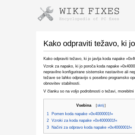
Instructions for downloading using
Launch The Installer
Kako odpraviti težavo, ki 
Kako odpraviti težavo, ki jo javlja koda napake »0x
Vzrok za napako, ki jo poroča koda napake »0x400000
nepravilno konfigurirane sistemske nastavitve ali n
težave se lahko odpravijo s posebno programsko opr
obnovitev stabilnosti.
V članku so na voljo podrobnosti o težavi, morebitni
Once the download is complete, click on the
downloaded file link
Vsebina
[
skrij
]
1
Pomen koda napake »0x4000001f«
2
Vzroki za koda napake »0x4000001f«
3
Načini za odpravo koda napake »0x4000001f«