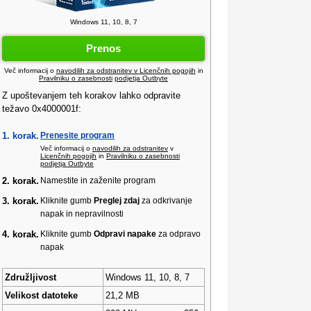
Windows 11, 10, 8, 7
Prenos
Več informacij o
navodilih za odstranitev v
Licenčnih pogojih
in
Pravilniku o zasebnosti
podjetja Outbyte
Z upoštevanjem teh korakov lahko odpravite
težavo 0x4000001f:
1. korak.
Prenesite program
Več informacij o
navodilih za odstranitev
v
Licenčnih pogojih
in
Pravilniku o zasebnosti
podjetja Outbyte
2. korak.
Namestite in zaženite program
3. korak.
Kliknite gumb
Preglej zdaj
za odkrivanje
napak in nepravilnosti
4. korak.
Kliknite gumb
Odpravi napake
za odpravo
napak
Združljivost
Windows 11, 10, 8, 7
Velikost datoteke
21,2 MB