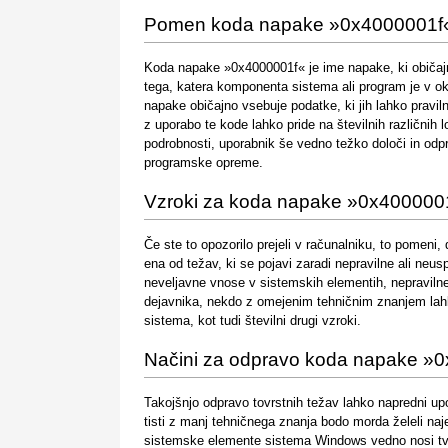
Pomen koda napake »0x4000001f
Koda napake »0x4000001f« je ime napake, ki običajno
tega, katera komponenta sistema ali program je v ok
napake običajno vsebuje podatke, ki jih lahko pravil
z uporabo te kode lahko pride na številnih različnih
podrobnosti, uporabnik še vedno težko določi in odp
programske opreme.
Vzroki za koda napake »0x400000
Če ste to opozorilo prejeli v računalniku, to pomen
ena od težav, ki se pojavi zaradi nepravilne ali neu
neveljavne vnose v sistemskih elementih, nepravilneg
dejavnika, nekdo z omejenim tehničnim znanjem lahk
sistema, kot tudi številni drugi vzroki.
Načini za odpravo koda napake »
Takojšnjo odpravo tovrstnih težav lahko napredni up
tisti z manj tehničnega znanja bodo morda želeli naje
sistemske elemente sistema Windows vedno nosi tveg