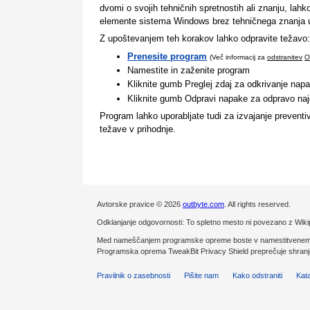
dvomi o svojih tehničnih spretnostih ali znanju, la
elemente sistema Windows brez tehničnega znanja 
Z upoštevanjem teh korakov lahko odpravite težavo:
Prenesite program
(Več informacij za
odstranitev
O
Namestite in zaženite program
Kliknite gumb Preglej zdaj za odkrivanje napa
Kliknite gumb Odpravi napake za odpravo na
Program lahko uporabljate tudi za izvajanje prevent
težave v prihodnje.
Avtorske pravice © 2026
outbyte.com
. All rights reserved.
Odklanjanje odgovornosti: To spletno mesto ni povezano z Wiki
Med nameščanjem programske opreme boste v namestitvenem p
Programska oprema TweakBit Privacy Shield preprečuje shranjevan
Pravilnik o zasebnosti
Pišite nam
Kako odstraniti
Kat