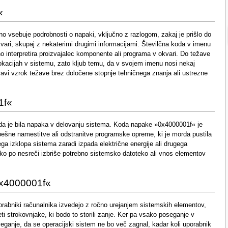
«
 vsebuje podrobnosti o napaki, vključno z razlogom, zakaj je prišlo do
vari, skupaj z nekaterimi drugimi informacijami. Številčna koda v imenu
no interpretira proizvajalec komponente ali programa v okvari. Do težave
 lokacijah v sistemu, zato kljub temu, da v svojem imenu nosi nekaj
ravi vzrok težave brez določene stopnje tehničnega znanja ali ustrezne
1f«
i, da je bila napaka v delovanju sistema. Koda napake »0x4000001f« je
spešne namestitve ali odstranitve programske opreme, ki je morda pustila
a izklopa sistema zaradi izpada električne energije ali drugega
o po nesreči izbriše potrebno sistemsko datoteko ali vnos elementov
0x4000001f«
orabniki računalnika izvedejo z ročno urejanjem sistemskih elementov,
ti strokovnjake, ki bodo to storili zanje. Ker pa vsako poseganje v
anje, da se operacijski sistem ne bo več zagnal, kadar koli uporabnik