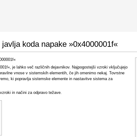
 Google Chrome
Allow To Make Changes
jo javlja koda napake »0x4000001f«
4000001f«
1f«, je lahko več različnih dejavnikov. Najpogostejši vzroki vključujejo
epravilne vnose v sistemskih elementih, če jih omenimo nekaj. Tovrstne
emo, ki popravlja sistemske elemente in nastavitve sistema za
 vzroki in načini za odpravo težave.
In the next window that pops up (UAC) click
"Yes"
to allow application to make changes