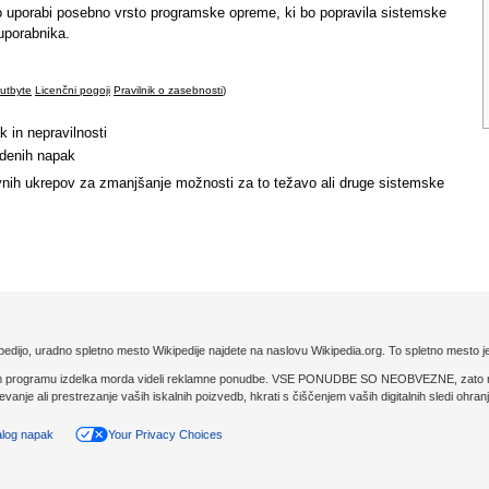
hko uporabi posebno vrsto programske opreme, ki bo popravila sistemske
uporabnika.
utbyte
Licenčni pogoji
Pravilnik o zasebnosti
)
k in nepravilnosti
jdenih napak
ivnih ukrepov za zmanjšanje možnosti za to težavo ali druge sistemske
pedijo, uradno spletno mesto Wikipedije najdete na naslovu Wikipedia.org. To spletno mesto
rogramu izdelka morda videli reklamne ponudbe. VSE PONUDBE SO NEOBVEZNE, zato nimat
je ali prestrezanje vaših iskalnih poizvedb, hkrati s čiščenjem vaših digitalnih sledi ohra
alog napak
Your Privacy Choices