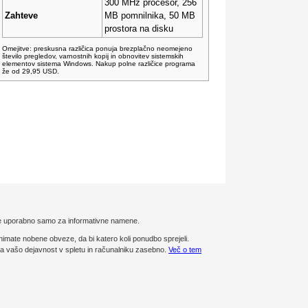
300 MHz procesor, 256
Zahteve
MB pomnilnika, 50 MB
prostora na disku
Omejitve: preskusna različica ponuja brezplačno neomejeno
število pregledov, varnostnih kopij in obnovitev sistemskih
elementov sistema Windows. Nakup polne različice programa
že od 29,95 USD.
 je uporabno samo za informativne namene.
e nobene obveze, da bi katero koli ponudbo sprejeli.
nja vašo dejavnost v spletu in računalniku zasebno.
Več o tem