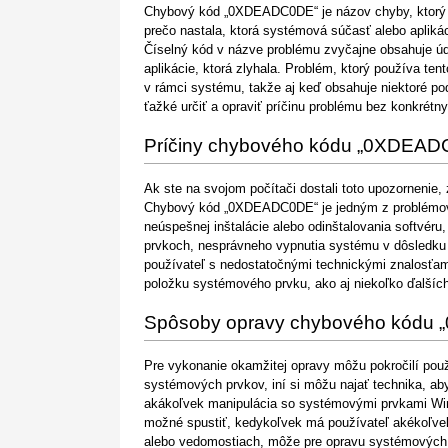
Chybový kód „0XDEADC0DE“ je názov chyby, ktorý o
prečo nastala, ktorá systémová súčasť alebo aplikác
Číselný kód v názve problému zvyčajne obsahuje ú
aplikácie, ktorá zlyhala. Problém, ktorý používa t
v rámci systému, takže aj keď obsahuje niektoré pod
ťažké určiť a opraviť príčinu problému bez konkrétn
Príčiny chybového kódu „0XDEA
Ak ste na svojom počítači dostali toto upozornenie
Chybový kód „0XDEADC0DE“ je jedným z problémov, 
neúspešnej inštalácie alebo odinštalovania softvér
prvkoch, nesprávneho vypnutia systému v dôsledku v
používateľ s nedostatočnými technickými znalosťa
položku systémového prvku, ako aj niekoľko ďalších
Spôsoby opravy chybového kódu
Pre vykonanie okamžitej opravy môžu pokročilí použ
systémových prvkov, iní si môžu najať technika, aby
akákoľvek manipulácia so systémovými prvkami Win
možné spustiť, kedykoľvek má používateľ akékoľvek
alebo vedomostiach, môže pre opravu systémových p