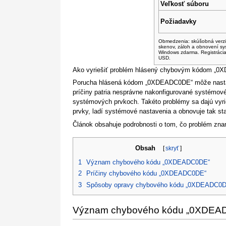
Veľkosť súboru
Požiadavky
Obmedzenia: skúšobná verz
skenov, záloh a obnovení s
Windows zdarma. Registrácia
USD.
Ako vyriešiť problém hlásený chybovým kódom „
Porucha hlásená kódom „0XDEADC0DE“ môže nastať 
príčiny patria nesprávne nakonfigurované systémov
systémových prvkoch. Takéto problémy sa dajú vyri
prvky, ladí systémové nastavenia a obnovuje tak stab
Článok obsahuje podrobnosti o tom, čo problém zna
Obsah
[
skryť
]
1
Význam chybového kódu „0XDEADC0DE“
2
Príčiny chybového kódu „0XDEADC0DE“
3
Spôsoby opravy chybového kódu „0XDEADC0
Význam chybového kódu „0XDEA