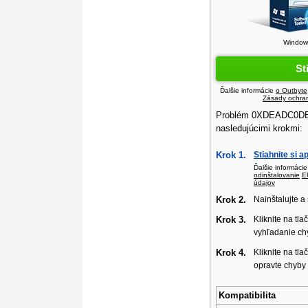
Windows
St
Ďalšie informácie
o Outbyte
Zásady ochra
Problém 0XDEADC0DE 
nasledujúcimi krokmi:
Krok 1.
Stiahnite si a
Ďalšie informáci
odinštalovanie
E
údajov
Krok 2.
Nainštalujte a 
Krok 3.
Kliknite na tla
vyhľadanie ch
Krok 4.
Kliknite na tla
opravte chyby
Kompatibilita