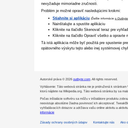
nevyžaduje mimoriadne zručnosti.
Problém je možné opraviť nasledujúcimi krokmi:
Stiahnite si aplikáciu
(Ďalšie informácie
o Outbyte
Nainštalujte a spustite aplikáciu
Kliknite na tlačidlo Skenovať teraz pre vyhľa
Kliknite na tlačidlo Opraviť všetko a opravte
Tá istá aplikácia môže byť použitá pre spustenie pr
opätovného výskytu tejto alebo inej systémovej chy
Autorské práva © 2026
outbyte.com
. All rights reserved.
Vyhlásenie: Táto webová stránka nie je pridružená k stránkam
ktorú nájdete na Wikipedia.org. Táto webová stránka by sa mal
Počas inštalácie softvéru sa môžu v inštalátore produktu 
neexistuje absolútne žiadna povinnosť ich akceptovať. TweakBi
vyhľadávacích dotazov a udržiava vašu online aktivitu a aktivi
informácie
Zásady ochrany osobných údajov
Kontaktujte nás
Ako o