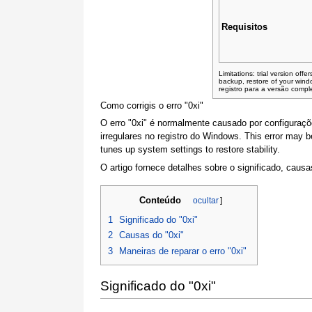
Requisitos
Limitations: trial version off
backup, restore of your win
registro para a versão comp
Como corrigis o erro "0xi"
O erro "0xi" é normalmente causado por configuraçõ
irregulares no registro do Windows. This error may be
tunes up system settings to restore stability.
O artigo fornece detalhes sobre o significado, causa
Conteúdo
ocultar
]
1
Significado do "0xi"
2
Causas do "0xi"
3
Maneiras de reparar o erro "0xi"
Significado do "0xi"