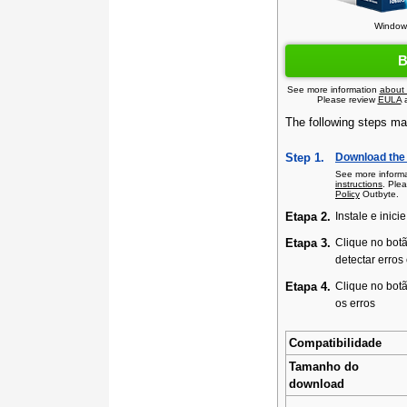
Windows
B
See more information
about
Please review
EULA
The following steps may
Step 1.
Download the 
See more inform
instructions
. Ple
Policy
Outbyte.
Etapa 2.
Instale e inicie
Etapa 3.
Clique no bot
detectar erro
Etapa 4.
Clique no bot
os erros
Compatibilidade
Tamanho do
download