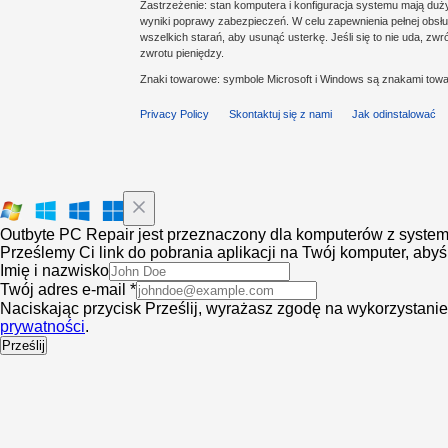
Zastrzeżenie: stan komputera i konfiguracja systemu mają du
wyniki poprawy zabezpieczeń. W celu zapewnienia pełnej obsług
wszelkich starań, aby usunąć usterkę. Jeśli się to nie uda, z
zwrotu pieniędzy.
Znaki towarowe: symbole Microsoft i Windows są znakami towa
Privacy Policy
Skontaktuj się z nami
Jak odinstalować
Outbyte PC Repair jest przeznaczony dla komputerów z syst
Prześlemy Ci link do pobrania aplikacji na Twój komputer, ab
Imię i nazwisko
Twój adres e-mail *
Naciskając przycisk Prześlij, wyrażasz zgodę na wykorzystan
prywatności
.