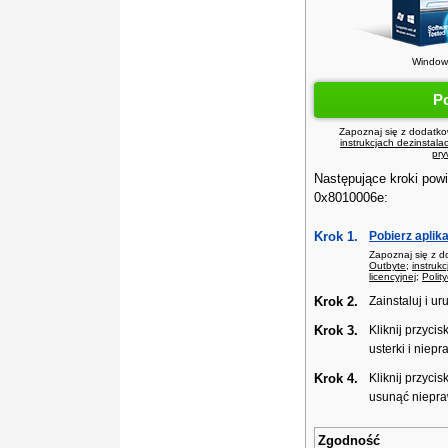
Windows
P
Zapoznaj się z dodatko
instrukcjach dezinstalac
pry
Następujące kroki pow
0x8010006e:
Krok 1.
Pobierz aplik
Zapoznaj się z d
Outbyte
;
instrukc
licencyjnej
;
Polit
Krok 2.
Zainstaluj i u
Krok 3.
Kliknij przycis
usterki i niep
Krok 4.
Kliknij przycis
usunąć niepra
Zgodność