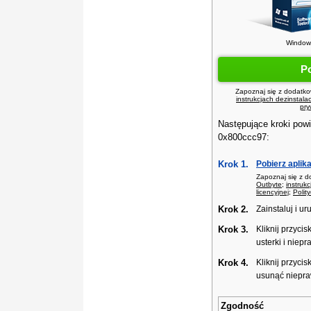
Windows
P
Zapoznaj się z dodatko
instrukcjach dezinstalac
pry
Następujące kroki pow
0x800ccc97:
Krok 1.
Pobierz aplik
Zapoznaj się z d
Outbyte
;
instrukc
licencyjnej
;
Polit
Krok 2.
Zainstaluj i u
Krok 3.
Kliknij przycis
usterki i niep
Krok 4.
Kliknij przycis
usunąć niepra
Zgodność