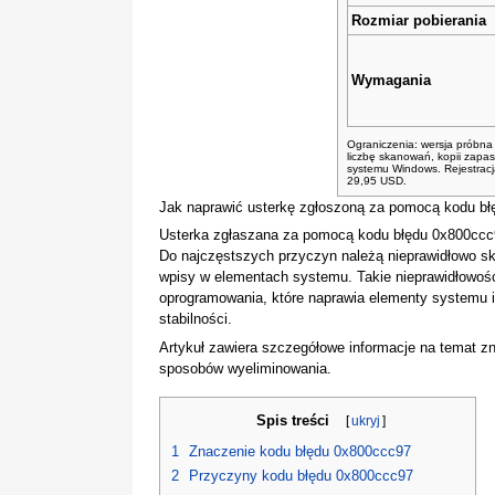
Rozmiar pobierania
Wymagania
Ograniczenia: wersja próbna
liczbę skanowań, kopii zapa
systemu Windows. Rejestracja
29,95 USD.
Jak naprawić usterkę zgłoszoną za pomocą kodu b
Usterka zgłaszana za pomocą kodu błędu 0x800ccc
Do najczęstszych przyczyn należą nieprawidłowo s
wpisy w elementach systemu. Takie nieprawidłowo
oprogramowania, które naprawia elementy systemu i
stabilności.
Artykuł zawiera szczegółowe informacje na temat zn
sposobów wyeliminowania.
Spis treści
[
ukryj
]
1
Znaczenie kodu błędu 0x800ccc97
2
Przyczyny kodu błędu 0x800ccc97