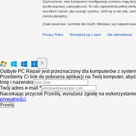
Zastrzeżenie: stan komputera i konfiguracja systemu mają du
wyniki poprawy zabezpieczeń. W celu zapewnienia pełnej obsług
wszelkich starań, aby usunąć usterkę. Jeśli się to nie uda, z
zwrotu pieniędzy.
Znaki towarowe: symbole Microsoft i Windows są znakami towa
Privacy Policy
Skontaktuj się z nami
Jak odinstalować
Outbyte PC Repair jest przeznaczony dla komputerów z syst
Prześlemy Ci link do pobrania aplikacji na Twój komputer, ab
Imię i nazwisko
Twój adres e-mail *
Naciskając przycisk Prześlij, wyrażasz zgodę na wykorzystan
prywatności
.