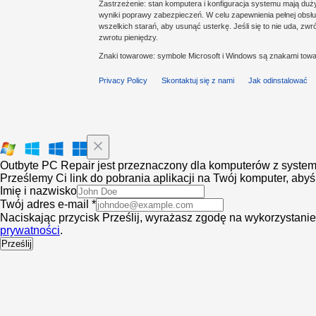
Zastrzeżenie: stan komputera i konfiguracja systemu mają du
wyniki poprawy zabezpieczeń. W celu zapewnienia pełnej obsług
wszelkich starań, aby usunąć usterkę. Jeśli się to nie uda, z
zwrotu pieniędzy.
Znaki towarowe: symbole Microsoft i Windows są znakami towa
Privacy Policy
Skontaktuj się z nami
Jak odinstalować
Outbyte PC Repair jest przeznaczony dla komputerów z syst
Prześlemy Ci link do pobrania aplikacji na Twój komputer, ab
Imię i nazwisko
Twój adres e-mail *
Naciskając przycisk Prześlij, wyrażasz zgodę na wykorzystan
prywatności
.