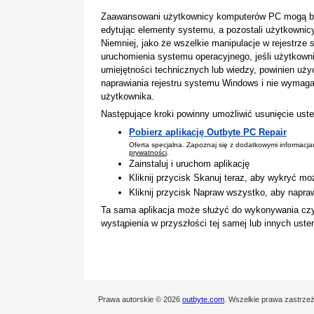
Zaawansowani użytkownicy komputerów PC mogą być 
edytując elementy systemu, a pozostali użytkownicy 
Niemniej, jako że wszelkie manipulacje w rejestrz
uruchomienia systemu operacyjnego, jeśli użytkown
umiejętności technicznych lub wiedzy, powinien uż
naprawiania rejestru systemu Windows i nie wymaga
użytkownika.
Następujące kroki powinny umożliwić usunięcie uste
Pobierz aplikację Outbyte PC Repair
Oferta specjalna. Zapoznaj się z dodatkowymi informacj
prywatności
.
Zainstaluj i uruchom aplikację
Kliknij przycisk Skanuj teraz, aby wykryć mo
Kliknij przycisk Napraw wszystko, aby napra
Ta sama aplikacja może służyć do wykonywania cz
wystąpienia w przyszłości tej samej lub innych ust
Prawa autorskie © 2026
outbyte.com
. Wszelkie prawa zastrze