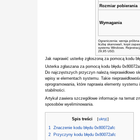
Rozmiar pobierania
Wymagania
Ograniczenia: wersja próbna
liczbę skanowań, kopii zapa
systemu Windows. Rejestracja
29,95 USD.
Jak naprawić usterkę zgłoszoną za pomocą kodu bł
Usterka zgłaszana za pomocą kodu błędu 0x80072a
Do najczęstszych przyczyn należą nieprawidłowo s
wpisy w elementach systemu. Takie nieprawidłowo
oprogramowania, które naprawia elementy systemu i
stabilności.
Artykuł zawiera szczegółowe informacje na temat zn
sposobów wyeliminowania.
Spis treści
[
ukryj
]
1
Znaczenie kodu błędu 0x80072afc
2
Przyczyny kodu błędu 0x80072afc