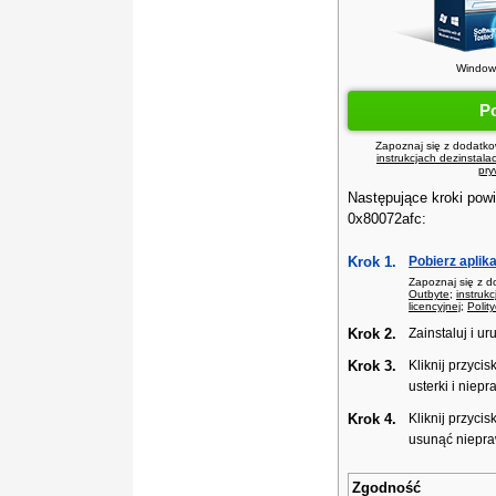
Windows
P
Zapoznaj się z dodatko
instrukcjach dezinstalac
pry
Następujące kroki pow
0x80072afc:
Krok 1.
Pobierz aplik
Zapoznaj się z d
Outbyte
;
instrukc
licencyjnej
;
Polit
Krok 2.
Zainstaluj i u
Krok 3.
Kliknij przycis
usterki i niep
Krok 4.
Kliknij przycis
usunąć niepra
Zgodność