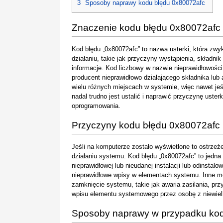
3
Sposoby naprawy kodu błędu 0x80072afc
Znaczenie kodu błędu 0x80072afc
Kod błędu „0x80072afc” to nazwa usterki, która zwy
działaniu, takie jak przyczyny wystąpienia, składnik
informacje. Kod liczbowy w nazwie nieprawidłowośc
producent nieprawidłowo działającego składnika lub
wielu różnych miejscach w systemie, więc nawet je
nadal trudno jest ustalić i naprawić przyczynę uster
oprogramowania.
Przyczyny kodu błędu 0x80072afc
Jeśli na komputerze zostało wyświetlone to ostrzeże
działaniu systemu. Kod błędu „0x80072afc” to jedn
nieprawidłowej lub nieudanej instalacji lub odinsta
nieprawidłowe wpisy w elementach systemu. Inne 
zamknięcie systemu, takie jak awaria zasilania, p
wpisu elementu systemowego przez osobę z niewielk
Sposoby naprawy w przypadku kod