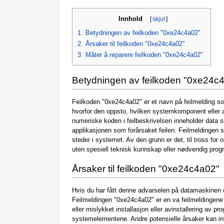
Innhold
[
skjul
]
1
Betydningen av feilkoden "0xe24c4a02"
2
Årsaker til feilkoden "0xe24c4a02"
3
Måter å reparere feilkoden "0xe24c4a02"
Betydningen av feilkoden "0xe24c
Feilkoden "0xe24c4a02" er et navn på feilmelding so
hvorfor den oppsto, hvilken systemkomponent eller 
numeriske koden i feilbeskrivelsen inneholder data 
applikasjonen som forårsaket feilen. Feilmeldingen 
steder i systemet. Av den grunn er det, til tross for
uten spesiell teknisk kunnskap eller nødvendig prog
Årsaker til feilkoden "0xe24c4a02"
Hvis du har fått denne advarselen på datamaskinen din
Feilmeldingen "0xe24c4a02" er en va feilmeldingene 
eller mislykket installasjon eller avinstallering av p
systemelementene. Andre potensielle årsaker kan ink