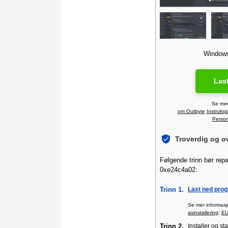
Windows 
Las
Se mer
om Outbyte
Instruksj
Person
Troverdig og o
Følgende trinn bør repa
0xe24c4a02:
Trinn 1.
Last ned pro
Se mer informas
avinstallering
;
E
Trinn 2.
Installer og s