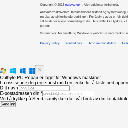
Copyright © 2026
outbyte.com
. Alle rettigheter forbeholdt.
Ansvarsfraskrivelse: Datamaskinens tilstand og systemkonfiguras
resultat av sikkerhetsforbedringen. For å sikre at du er fullt dek
sitt beste for å løse feilmeldingen din. Hvis dette ikke lykkes, vi
garanti.
Varemerker: Microsoft- og Windows-symboler er varemerker som
Privacy Policy
Kontakt oss
Hvordan avinstallere
Feil
Outbyte PC Repair er laget for Windows-maskiner
La oss sende deg en e-post med en lenke for å laste ned appen ti
Ditt navn
E-postadressen din *
Ved å trykke på Send, samtykker du i vår bruk av din kontaktin