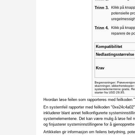
Trinn 3.
Klikk på knap
potensielle p
uregelmessigh
Trinn 4.
Klikk på knap
reparere de p
Kompatibilitet
Nedlastingsstørrelse
Krav
Begrensninger: Prøveversjone
skanninger, sikkerhetskopie
systemelementene gratis. Reg
starter fra USD 29,95.
Hvordan løse feilen som rapporteres med feilkoden
En systemfeil rapporter med feilkoden "0xe24c4a02" 
inkluderer blant annet feilkonfigurerte systeminnstill
systemelementene. Det kan være mulig å løse feil
og finjusterer systeminnstillingene for å gjenopprette 
Artikkelen gir informasjon om feilens betydning, pote