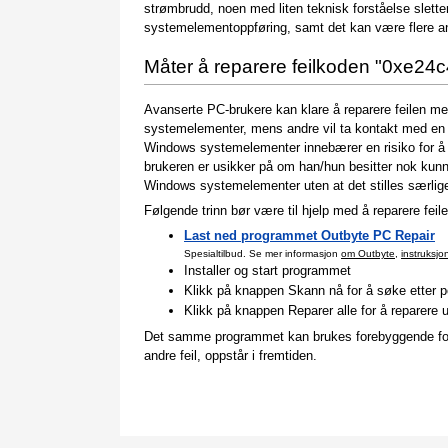
strømbrudd, noen med liten teknisk forståelse sletter
systemelementoppføring, samt det kan være flere andr
Måter å reparere feilkoden "0xe24
Avanserte PC-brukere kan klare å reparere feilen m
systemelementer, mens andre vil ta kontakt med en d
Windows systemelementer innebærer en risiko for å g
brukeren er usikker på om han/hun besitter nok kunn
Windows systemelementer uten at det stilles særlige
Følgende trinn bør være til hjelp med å reparere feile
Last ned programmet Outbyte PC Repair
Spesialtilbud. Se mer informasjon
om Outbyte
,
instruksjon
Installer og start programmet
Klikk på knappen Skann nå for å søke etter po
Klikk på knappen Reparer alle for å reparere 
Det samme programmet kan brukes forebyggende for å
andre feil, oppstår i fremtiden.