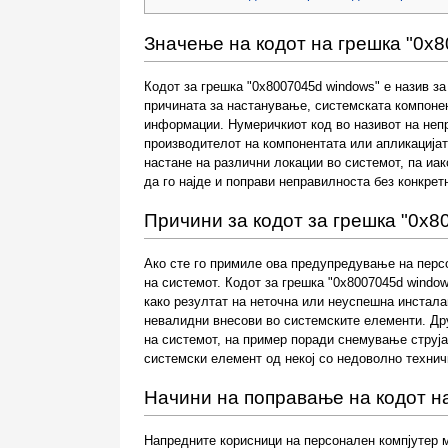
Значење на кодот на грешка "0x
Кодот за грешка "0x8007045d windows" е назив за
причината за настанување, системската компонент
информации. Нумеричкиот код во називот на неп
производителот на компонентата или апликацијат
настане на различни локации во системот, па иак
да го најде и поправи неправилноста без конкре
Причини за кодот за грешка "0x8
Ако сте го примиле ова предупредување на перс
на системот. Кодот за грешка "0x8007045d windo
како резултат на неточна или неуспешна инстала
невалидни внесови во системските елементи. Др
на системот, на пример поради снемување струја
системски елемент од некој со недоволно технич
Начини на поправање на кодот н
Напредните корисници на персонален компјутер м