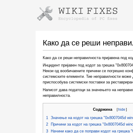
Instructions for downloading using
Launch The Installer
Како да се реши неправи
Како да се реши неправилноста пријавена под ко
Инцидент пријавен под кодот за грешка "0x80070
Некои од вообичаените причини се погрешно кон
системските елементи. Тие неправилности може 
приспособува системски поставки за реставрира
Написот дава податоци за значењето на неправи
неправилноста.
Once the download is complete, click on the
downloaded file link
Содржина
[
hide
]
1
Значење на кодот на грешка "0x8007045d wi
2
Причини за кодот на грешка "0x8007045d win
3
Начини како да се поправи кодот на грешка 