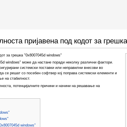
 Google Chrome
Allow To Make Changes
лноста пријавена под кодот за грешк
дот за грешка "0x8007045d windows"
45d windows" може да настане поради неколку различни фактори.
фигурирани системски поставки или неправилни внесови во
да се решат со посебен софтвер кој поправа системски елементи и
ње на стабилност.
лноста, потенцијалните причини и начини на решавање на
In the next window that pops up (UAC) click
"Yes"
to allow application to make changes
ndows"
dows"
"0x8007045d windows"