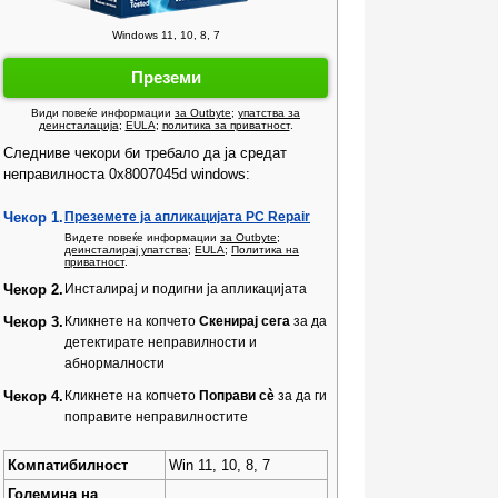
Windows 11, 10, 8, 7
Преземи
Види повеќе информации
за Outbyte
;
упатства за
деинсталација
;
EULA
;
политика за приватност
.
Следниве чекори би требало да ја средат
неправилноста 0x8007045d windows:
Чекор 1.
Преземете ја апликацијата PC Repair
Видете повеќе информации
за Outbyte
;
деинсталирај упатства
;
EULA
;
Политика на
приватност
.
Чекор 2.
Инсталирај и подигни ја апликацијата
Чекор 3.
Кликнете на копчето
Скенирај сега
за да
детектирате неправилности и
абнормалности
Чекор 4.
Кликнете на копчето
Поправи сè
за да ги
поправите неправилностите
Компатибилност
Win 11, 10, 8, 7
Големина на