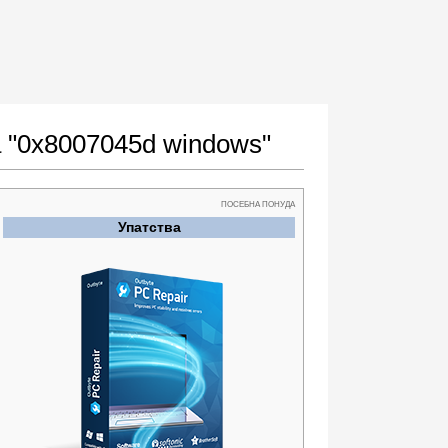
а "0x8007045d windows"
ПОСЕБНА ПОНУДА
Упатства