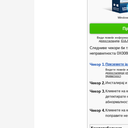
Windows
Пр
Види повеќе информ
деинсталација
;
EUL
Следниве чекори би т
неправилноста 0X008
Чекор 1.
Преземете ја
Видете повеќе
деинсталирај у
приватност
.
Чекор 2.
Инсталирај и 
Чекор 3.
Кликнете на 
детектирате 
абнормалнос
Чекор 4.
Кликнете на 
поправите н