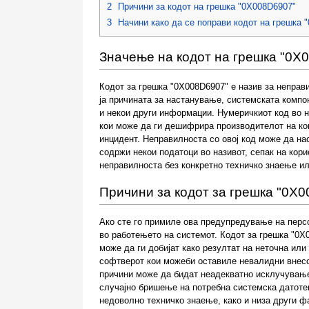
2
Причини за кодот на грешка "0X008D6907"
3
Начини како да се поправи кодот на грешка 
Значење на кодот на грешка "0X
Кодот за грешка "0X008D6907" е назив за неправ
ја причината за настанување, системската компон
и некои други информации. Нумеричкиот код во 
кои може да ги дешифрира производителот на ко
инцидент. Неправилноста со овој код може да нас
содржи некои податоци во називот, сепак на кори
неправилноста без конкретно техничко знаење и
Причини за кодот за грешка "0X
Ако сте го примиле ова предупредување на персо
во работењето на системот. Кодот за грешка "0X
може да ги добијат како резултат на неточна ил
софтверот кои можеби оставиле невалидни внесо
причини може да бидат неадекватно исклучување
случајно бришење на потребна системска датотек
недоволно техничко знаење, како и низа други ф