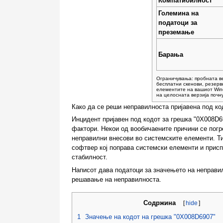
Компатибилност
Големина на
податоци за
преземање
Барања
Ограничувања: пробната ве
бесплатни скенови, резерв
елементите на вашиот Win
на целосната верзија почн
Како да се реши неправилноста пријавена под ко
Инцидент пријавен под кодот за грешка "0X008D
фактори. Некои од вообичаените причини се пог
неправилни внесови во системските елементи. Т
софтвер кој поправа системски елементи и прис
стабилност.
Написот дава податоци за значењето на неправил
решавање на неправилноста.
Содржина
[
hide
]
1
Значење на кодот на грешка "0X008D6907"