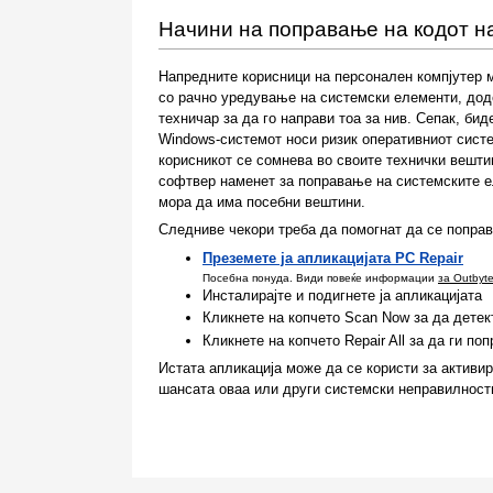
Начини на поправање на кодот н
Напредните корисници на персонален компјутер 
со рачно уредување на системски елементи, дод
техничар за да го направи тоа за нив. Сепак, би
Windows-системот носи ризик оперативниот систе
корисникот се сомнева во своите технички вешти
софтвер наменет за поправање на системските е
мора да има посебни вештини.
Следниве чекори треба да помогнат да се попра
Преземете ја апликацијата PC Repair
Посебна понуда. Види повеќе информации
за Outbyt
Инсталирајте и подигнете ја апликацијата
Кликнете на копчето Scan Now за да детек
Кликнете на копчето Repair All за да ги п
Истата апликација може да се користи за актив
шансата оваа или други системски неправилности