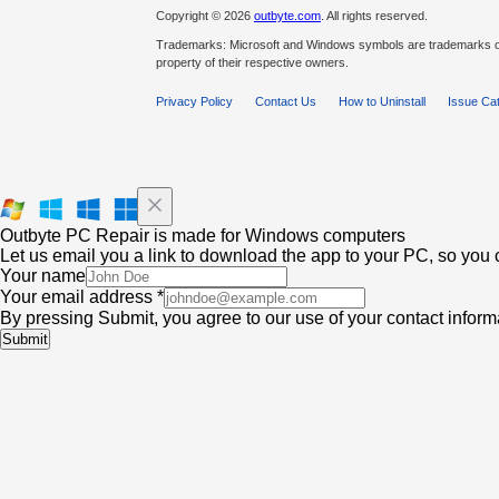
Copyright © 2026
outbyte.com
. All rights reserved.
Trademarks: Microsoft and Windows symbols are trademarks of
property of their respective owners.
Privacy Policy
Contact Us
How to Uninstall
Issue Ca
Outbyte PC Repair is made for Windows computers
Let us email you a link to download the app to your PC, so you c
Your name
Your email address *
By pressing Submit, you agree to our use of your contact infor