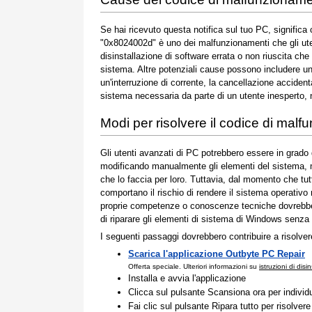
Se hai ricevuto questa notifica sul tuo PC, signific
"0x8024002d" è uno dei malfunzionamenti che gli ute
disinstallazione di software errata o non riuscita che
sistema. Altre potenziali cause possono includere un
un'interruzione di corrente, la cancellazione accident
sistema necessaria da parte di un utente inesperto, no
Modi per risolvere il codice di ma
Gli utenti avanzati di PC potrebbero essere in grado
modificando manualmente gli elementi del sistema, m
che lo faccia per loro. Tuttavia, dal momento che tu
comportano il rischio di rendere il sistema operativo 
proprie competenze o conoscenze tecniche dovrebbe u
di riparare gli elementi di sistema di Windows senza r
I seguenti passaggi dovrebbero contribuire a risolve
Scarica l'applicazione Outbyte PC Repair
Offerta speciale. Ulteriori informazioni su
istruzioni di disi
Installa e avvia l'applicazione
Clicca sul pulsante Scansiona ora per individ
Fai clic sul pulsante Ripara tutto per risolvere