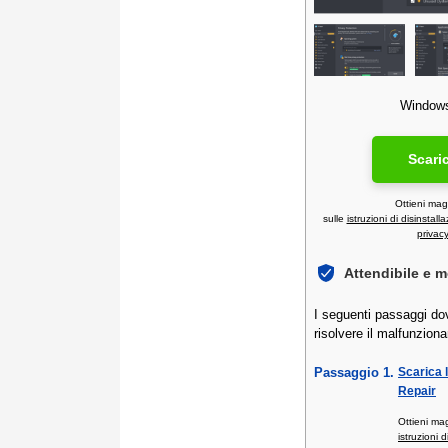
Windows 
Scari
Ottieni mag
sulle
istruzioni di disinstall
privac
Attendibile e 
I seguenti passaggi dov
risolvere il malfunzio
Passaggio 1.
Scarica 
Repair
Ottieni ma
istruzioni d