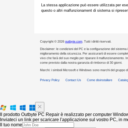
La stessa applicazione può essere utilizzata per ese
questo o altri malfunzionament di sistema si ripresent
Copyright © 2026
outbyte.com
. Tutti i diritti riservati.
Disclaimer: le condizioni del PC e la configurazione del sistema 
miglioramento della sicurezza. Per assicurarti di essere compl
vivo che farà del suo meglio per riparare il malfunzionamento. 
come previsto dalla nostra garanzia di rimborso di 30 giorni.
Marchi: i simboli Microsoft e Windows sono marchi del gruppo di
Privacy Policy
Contact Us
Come disinstallare
Catalog
Il prodotto Outbyte PC Repair è realizzato per computer Windo
Inviateci un link per scaricare l'applicazione sul vostro PC, in 
Il tuo nome