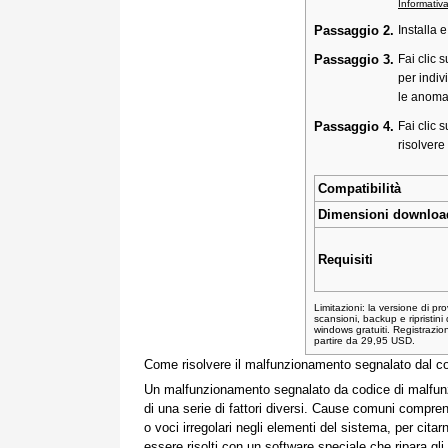
Informativa
Passaggio 2.
Installa 
Passaggio 3.
Fai clic 
per indiv
le anoma
Passaggio 4.
Fai clic 
risolvere
Compatibilità
Dimensioni downloa
Requisiti
Limitazioni: la versione di pro
scansioni, backup e ripristini
windows gratuiti. Registrazio
partire da 29,95 USD.
Come risolvere il malfunzionamento segnalato dal 
Un malfunzionamento segnalato da codice di malfun
di una serie di fattori diversi. Cause comuni compre
o voci irregolari negli elementi del sistema, per cit
essere risolti con un software speciale che ripara gli