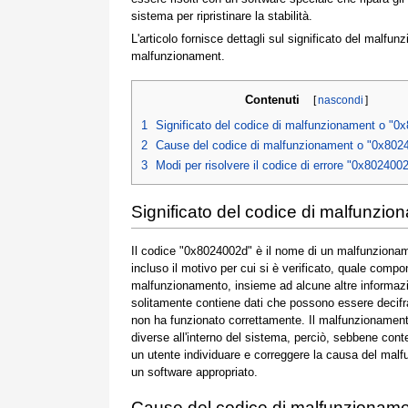
sistema per ripristinare la stabilità.
L'articolo fornisce dettagli sul significato del malfun
malfunzionament.
Contenuti
[
nascondi
]
1
Significato del codice di malfunzionament o "0
2
Cause del codice di malfunzionament o "0x802
3
Modi per risolvere il codice di errore "0x802400
Significato del codice di malfunzi
Il codice "0x8024002d" è il nome di un malfunzionam
incluso il motivo per cui si è verificato, quale com
malfunzionamento, insieme ad alcune altre informaz
solitamente contiene dati che possono essere decifra
non ha funzionato correttamente. Il malfunzionamento
diverse all'interno del sistema, perciò, sebbene cont
un utente individuare e correggere la causa del ma
un software appropriato.
Cause del codice di malfunzionam