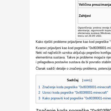
Veličina preuzimanja
Zahtjevi
Ograničenja: probna verzija 
skeniranja, sigurnosnih kopir
elemenata sustava Windows. C
kreću od 29,95 USD.
Kako riješiti probleme prijavljene kao kod pogreške
Kvarovi prijavljeni kao kod pogreške "0x803f8001-min
Neki od najčešćih uzroka uključuju pogrešno konfigu
elementima sustava. Takve je probleme moguće riješ
i prilagođava postavke sustava da bi povratio stabiln
Članak sadrži detalje o značenju problema, potencij
Sadržaj
[
sakrij
]
1
Značenje koda pogreške "0x803f8001-minecraft
2
Uzroci koda pogreške "0x803f8001-minecraft"
3
Kako popraviti kod pogreške "0x803f8001-minec
Značenje koda pogreške "0x803f80