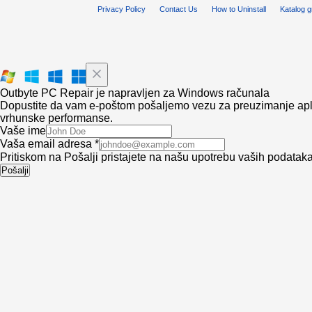
Privacy Policy
Contact Us
How to Uninstall
Katalog 
Outbyte PC Repair je napravljen za Windows računala
Dopustite da vam e-poštom pošaljemo vezu za preuzimanje aplika
vrhunske performanse.
Vaše ime
Vaša email adresa *
Pritiskom na Pošalji pristajete na našu upotrebu vaših podatak