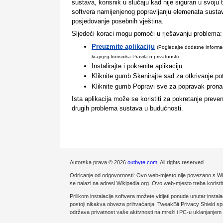
sustava, korisnik u slučaju kad nije siguran u svoju 
softvera namijenjenog popravljanju elemenata susta
posjedovanje posebnih vještina.
Sljedeći koraci mogu pomoći u rješavanju problema:
Preuzmite aplikaciju
(Pogledajte dodatne informa
krajnjeg korisnika
Pravila o privatnosti
)
Instalirajte i pokrenite aplikaciju
Kliknite gumb Skenirajte sad za otkrivanje po
Kliknite gumb Popravi sve za popravak pronađ
Ista aplikacija može se koristiti za pokretanje preven
drugih problema sustava u budućnosti.
Autorska prava © 2026
outbyte.com
. All rights reserved.
Odricanje od odgovornosti: Ovo web-mjesto nije povezano s Wiki
se nalazi na adresi Wikipedia.org. Ovo web-mjesto treba koristi
Prilikom instalacije softvera možete vidjeti ponude unutar 
postoji nikakva obveza prihvaćanja. TweakBit Privacy Shield sprj
održava privatnost vaše aktivnosti na mreži i PC-u uklanjanjem