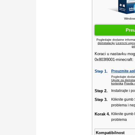
Windows
Pre
Pogledajte dodatne informa
deinstalaciju
Licencni ugovo
pr
Koraci u nastavku mogu
0x803f8001-minecraft:
Step 1.
Preuzmite apl
Pogledajte dodat
Upute za deinstal
korisnika
Pravila 
Step 2.
Instalirajte i p
Step 3.
Kliknite gumb
problema i nep
Korak 4.
Kliknite gumb
problema
Kompatibilnost