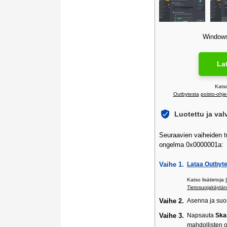
Windows 
La
Katso
Outbytesta
poisto-ohje
Luotettu ja va
Seuraavien vaiheiden tu
ongelma 0x0000001a:
Vaihe 1.
Lataa Outbyte
Katso lisätietoja
Tietosuojakäytän
Vaihe 2.
Asenna ja suor
Vaihe 3.
Napsauta
Ska
mahdollisten 