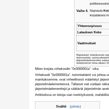
poikkeavuuksi
Vaihe 4.
Napsauta
Kor
korjataksesi m
Yhteensopivuus
Latauksen Koko
Vaatimukset
Rajoitukset: kokeiluversio t
skannauksia, varmuuskopioin
järjestelmäelementtien palaut
rekisteröinnin hinta alkaen 
Miten korjata virhekoodin "0x0000001a" -vika
Virhekoodi "0x0000001a" -toimintahäiriö voi johtua us
mainitaksemme, ovat virheellisesti määritetyt järjes
järjestelmäelementeissä. Tällaiset viat voidaan ratkais
järjestelmäelementtejä ja säätävät järjestelmän ase
Artikkelissa on tietoja vian merkityksestä, mahdollisi
Sisältö
[
piilota
]