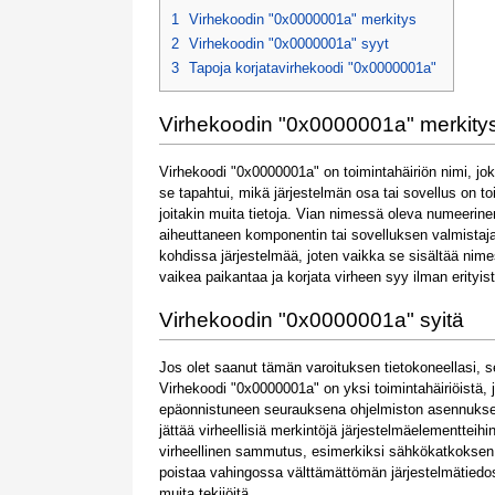
1
Virhekoodin "0x0000001a" merkitys
2
Virhekoodin "0x0000001a" syyt
3
Tapoja korjatavirhekoodi "0x0000001a"
Virhekoodin "0x0000001a" merkity
Virhekoodi "0x0000001a" on toimintahäiriön nimi, jo
se tapahtui, mikä järjestelmän osa tai sovellus on t
joitakin muita tietoja. Vian nimessä oleva numeerinen
aiheuttaneen komponentin tai sovelluksen valmistaja vo
kohdissa järjestelmää, joten vaikka se sisältää nime
vaikea paikantaa ja korjata virheen syy ilman erityis
Virhekoodin "0x0000001a" syitä
Jos olet saanut tämän varoituksen tietokoneellasi, se 
Virhekoodi "0x0000001a" on yksi toimintahäiriöistä, j
epäonnistuneen seurauksena ohjelmiston asennukses
jättää virheellisiä merkintöjä järjestelmäelementteihi
virheellinen sammutus, esimerkiksi sähkökatkoksen v
poistaa vahingossa välttämättömän järjestelmätiedos
muita tekijöitä.