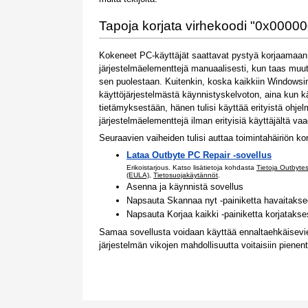
Tapoja korjata virhekoodi "0x0000
Kokeneet PC-käyttäjät saattavat pystyä korjaamaan 
järjestelmäelementtejä manuaalisesti, kun taas muut
sen puolestaan. Kuitenkin, koska kaikkiin Windowsin
käyttöjärjestelmästä käynnistyskelvoton, aina kun kä
tietämyksestään, hänen tulisi käyttää erityistä ohje
järjestelmäelementtejä ilman erityisiä käyttäjältä vaad
Seuraavien vaiheiden tulisi auttaa toimintahäiriön k
Lataa Outbyte PC Repair -sovellus
Erikoistarjous. Katso lisätietoja kohdasta
Tietoja Outbyte
(EULA)
,
Tietosuojakäytännöt
.
Asenna ja käynnistä sovellus
Napsauta Skannaa nyt -painiketta havaitakse
Napsauta Korjaa kaikki -painiketta korjataks
Samaa sovellusta voidaan käyttää ennaltaehkäisevie
järjestelmän vikojen mahdollisuutta voitaisiin piene