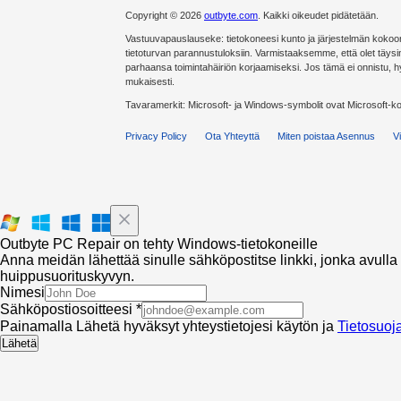
Copyright © 2026
outbyte.com
. Kaikki oikeudet pidätetään.
Vastuuvapauslauseke: tietokoneesi kunto ja järjestelmän kokoon
tietoturvan parannustuloksiin. Varmistaaksemme, että olet täysin
parhaansa toimintahäiriön korjaamiseksi. Jos tämä ei onnistu, 
mukaisesti.
Tavaramerkit: Microsoft- ja Windows-symbolit ovat Microsoft-k
Privacy Policy
Ota Yhteyttä
Miten poistaa Asennus
V
Outbyte PC Repair on tehty Windows-tietokoneille
Anna meidän lähettää sinulle sähköpostitse linkki, jonka avulla v
huippusuorituskyvyn.
Nimesi
Sähköpostiosoitteesi *
Painamalla Lähetä hyväksyt yhteystietojesi käytön ja
Tietosuoj