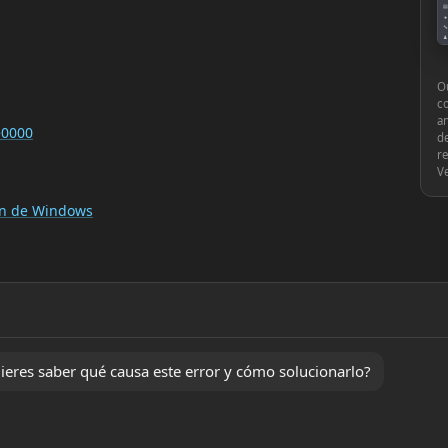
▤
●
🔧
♟
⚙
Ou
c
an
e0000
de
re
V
ión de Windows
eres saber qué causa este error y cómo solucionarlo?