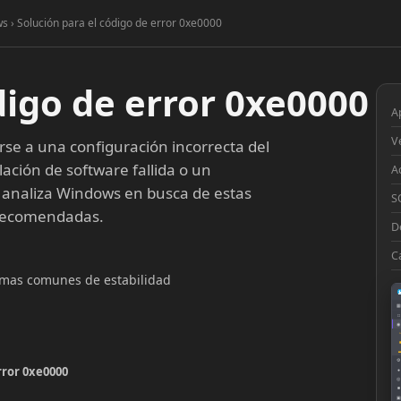
s › Solución para el código de error 0xe0000
digo de error 0xe0000
A
V
se a una configuración incorrecta del
lación de software fallida o un
A
 analiza Windows en busca de estas
S
 recomendadas.
D
C
lemas comunes de estabilidad
▦
□
◉
◔
⚙
rror 0xe0000
●
◎
■
▣