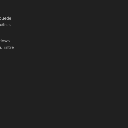
 puede
álisis
ndows
. Entre