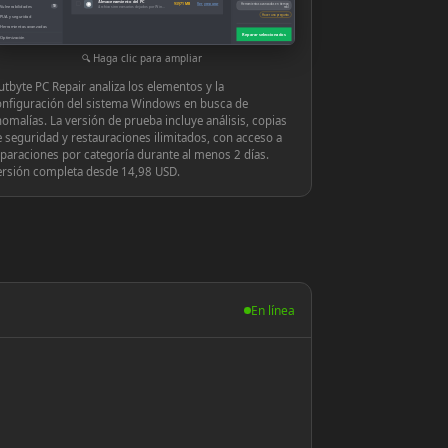
Almacenamiento del PC
◉
939,71 MB
Ver y reparar
Herramientas avanzadas en tiempo
Vulnerabilidades
10
Archivos innecesarios dejados por Windows o las aplicaciones
real
Hacer una pregunta
PUA y seguridad
Herramientas avanzadas
Reparar seleccionados
Optimización
Configuración
Haga clic para ampliar
tbyte PC Repair analiza los elementos y la
onfiguración del sistema Windows en busca de
omalías. La versión de prueba incluye análisis, copias
 seguridad y restauraciones ilimitados, con acceso a
paraciones por categoría durante al menos 2 días.
ersión completa desde 14,98 USD.
En línea