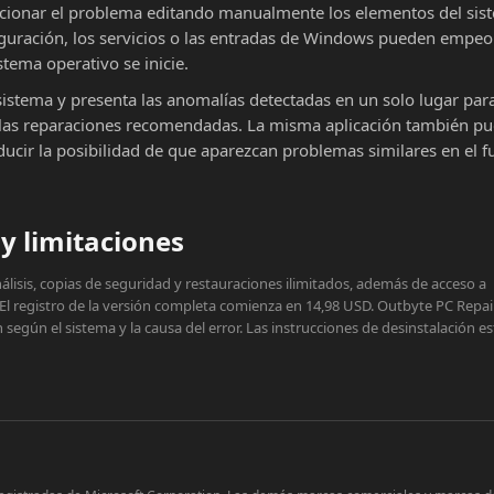
cionar el problema editando manualmente los elementos del sist
iguración, los servicios o las entradas de Windows pueden empeor
stema operativo se inicie.
sistema y presenta las anomalías detectadas en un solo lugar par
ar las reparaciones recomendadas. La misma aplicación también p
educir la posibilidad de que aparezcan problemas similares en el f
y limitaciones
lisis, copias de seguridad y restauraciones ilimitados, además de acceso a
 El registro de la versión completa comienza en 14,98 USD. Outbyte PC Repai
egún el sistema y la causa del error. Las instrucciones de desinstalación e