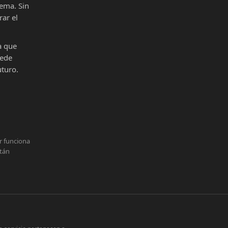
ema. Sin
ar el
a que
uede
uturo.
r funciona
stán