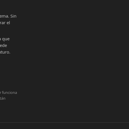
ema. Sin
ar el
a que
uede
uturo.
r funciona
stán