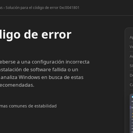
s › Solución para el código de error 0xc0041801
digo de error
A
V
A
berse a una configuración incorrecta
S
stalación de software fallida o un
D
 analiza Windows en busca de estas
 recomendadas.
C
▦
lemas comunes de estabilidad
□
◉
◔
⚙
●
◎
■
▣