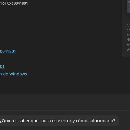
rror 0xc0041801
▤
●
🔧
♟
⚙
Ou
c
an
de
re
V
xc0041801
801
ión de Windows
Quieres saber qué causa este error y cómo solucionarlo?