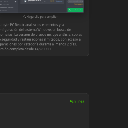
Almacenamiento del PC
◉
939,71 MB
Ver y reparar
Herramientas avanzadas en tiempo
Vulnerabilidades
10
Archivos innecesarios dejados por Windows o las aplicaciones
real
Hacer una pregunta
PUA y seguridad
Herramientas avanzadas
Reparar seleccionados
Optimización
Configuración
Haga clic para ampliar
tbyte PC Repair analiza los elementos y la
onfiguración del sistema Windows en busca de
omalías. La versión de prueba incluye análisis, copias
 seguridad y restauraciones ilimitados, con acceso a
paraciones por categoría durante al menos 2 días.
ersión completa desde 14,98 USD.
En línea