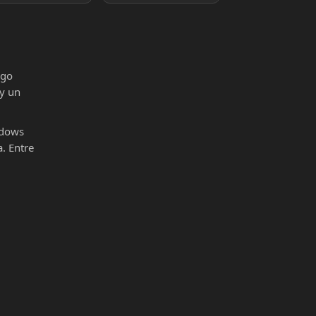
igo
 y un
ndows
. Entre