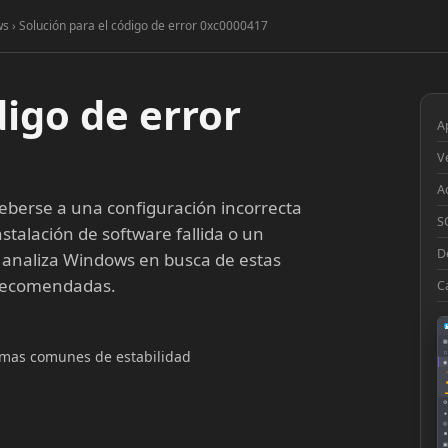
s › Solución para el código de error 0xc0000417
digo de error
A
V
A
berse a una configuración incorrecta
S
stalación de software fallida o un
D
 analiza Windows en busca de estas
 recomendadas.
C
▦
lemas comunes de estabilidad
□
◉
◔
⚙
●
◎
■
▣