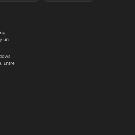
igo
 y un
ndows
. Entre