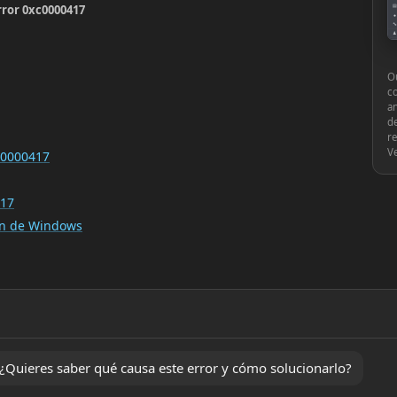
rror 0xc0000417
▤
●
🔧
♟
⚙
Ou
c
an
de
re
V
xc0000417
417
ión de Windows
Quieres saber qué causa este error y cómo solucionarlo?