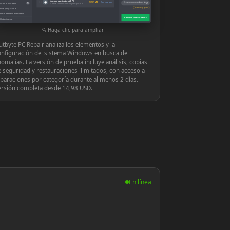
Almacenamiento del PC
◉
939,71 MB
Ver y reparar
Herramientas avanzadas en tiempo
Vulnerabilidades
10
Archivos innecesarios dejados por Windows o las aplicaciones
real
Hacer una pregunta
PUA y seguridad
Herramientas avanzadas
Reparar seleccionados
Optimización
Configuración
Haga clic para ampliar
tbyte PC Repair analiza los elementos y la
onfiguración del sistema Windows en busca de
omalías. La versión de prueba incluye análisis, copias
 seguridad y restauraciones ilimitados, con acceso a
paraciones por categoría durante al menos 2 días.
ersión completa desde 14,98 USD.
En línea