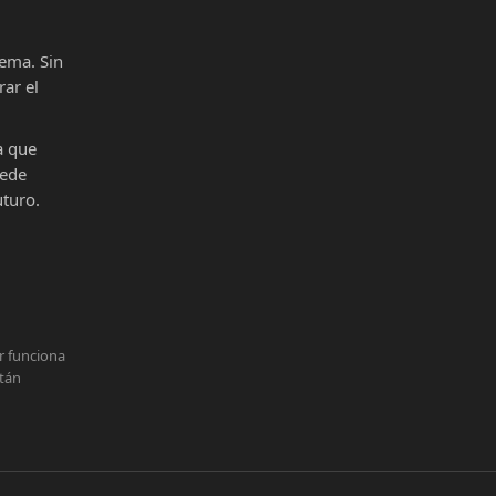
ema. Sin
ar el
a que
uede
uturo.
r funciona
stán