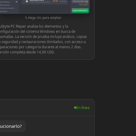
Almacenamiento del PC
◉
939,71 MB
Ver y reparar
Herramientas avanzadas en tiempo
Vulnerabilidades
10
Archivos innecesarios dejados por Windows o las aplicaciones
real
Hacer una pregunta
PUA y seguridad
Herramientas avanzadas
Reparar seleccionados
Optimización
Configuración
Haga clic para ampliar
tbyte PC Repair analiza los elementos y la
onfiguración del sistema Windows en busca de
omalías. La versión de prueba incluye análisis, copias
 seguridad y restauraciones ilimitados, con acceso a
paraciones por categoría durante al menos 2 días.
ersión completa desde 14,98 USD.
En línea
ucionarlo?