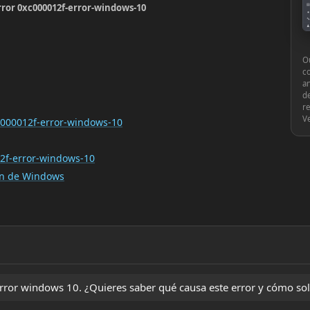
error 0xc000012f-error-windows-10
▤
●
🔧
♟
⚙
Ou
c
an
de
re
V
xc000012f-error-windows-10
2f-error-windows-10
ión de Windows
ror windows 10. ¿Quieres saber qué causa este error y cómo sol