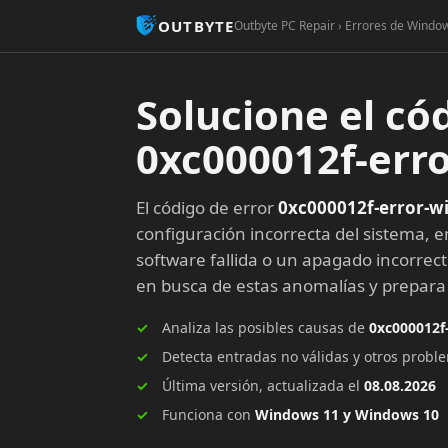
OUTBYTE
Outbyte PC Repair › Errores de Window
Solucione el có
0xc000012f-err
El código de error
0xc000012f-error-w
configuración incorrecta del sistema, e
software fallida o un apagado incorrec
en busca de estas anomalías y prepar
Analiza las posibles causas de
0xc000012f
Detecta entradas no válidas y otros prob
Última versión, actualizada el
08.08.2026
Funciona con
Windows 11 y Windows 10