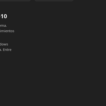
-10
tema.
cimientos
ndows
. Entre