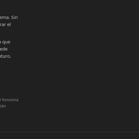
ema. Sin
ar el
a que
uede
uturo.
r funciona
stán