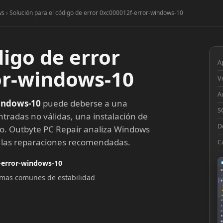
s › Solución para el código de error 0xc000012f-error-windows-10
digo de error
A
or-windows-10
V
A
indows-10
puede deberse a una
S
ntradas no válidas, una instalación de
D
to. Outbyte PC Repair analiza Windows
a las reparaciones recomendadas.
C
-error-windows-10
▦
lemas comunes de estabilidad
□
◉
◔
⚙
●
◎
■
▣