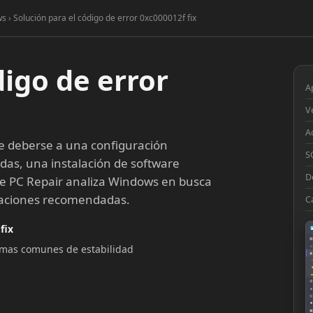
s › Solución para el código de error 0xc000012f fix
digo de error
A
V
A
 deberse a una configuración
S
idas, una instalación de software
D
te PC Repair analiza Windows en busca
araciones recomendadas.
C
fix
▦
lemas comunes de estabilidad
□
◉
◔
⚙
●
◎
■
▣