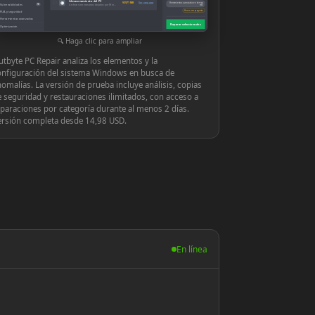
Almacenamiento del PC
◉
939,71 MB
Ver y reparar
Herramientas avanzadas en tiempo
Vulnerabilidades
10
Archivos innecesarios dejados por Windows o las aplicaciones
real
Hacer una pregunta
PUA y seguridad
Herramientas avanzadas
Reparar seleccionados
Optimización
Configuración
Haga clic para ampliar
tbyte PC Repair analiza los elementos y la
onfiguración del sistema Windows en busca de
omalías. La versión de prueba incluye análisis, copias
 seguridad y restauraciones ilimitados, con acceso a
paraciones por categoría durante al menos 2 días.
ersión completa desde 14,98 USD.
En línea