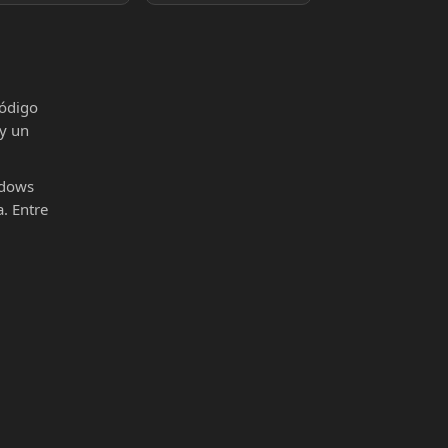
código
 y un
ndows
. Entre