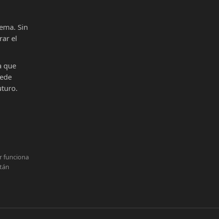
ema. Sin
ar el
a que
uede
uturo.
r funciona
stán