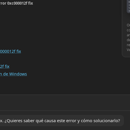
ror 0xc000012f fix
▤
●
🔧
♟
⚙
Ou
c
an
de
re
V
000012f fix
f fix
ión de Windows
. ¿Quieres saber qué causa este error y cómo solucionarlo?