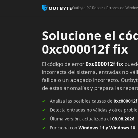
OUTBYTE
Outbyte PC Repair › Errores de Window
Solucione el có
0xc000012f fix
El código de error
0xc000012f fix
puede
incorrecta del sistema, entradas no vál
fallida o un apagado incorrecto. Outby
de estas anomalías y prepara las rep
Analiza las posibles causas de
0xc000012f 
Detecta entradas no válidas y otros prob
Última versión, actualizada el
08.08.2026
Funciona con
Windows 11 y Windows 10