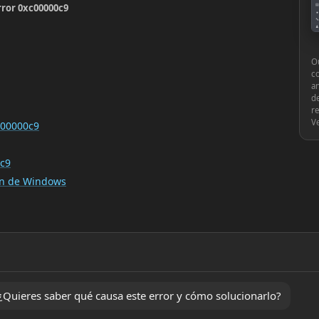
rror 0xc00000c9
▤
●
🔧
♟
⚙
Ou
c
an
de
re
V
c00000c9
0c9
ión de Windows
Quieres saber qué causa este error y cómo solucionarlo?