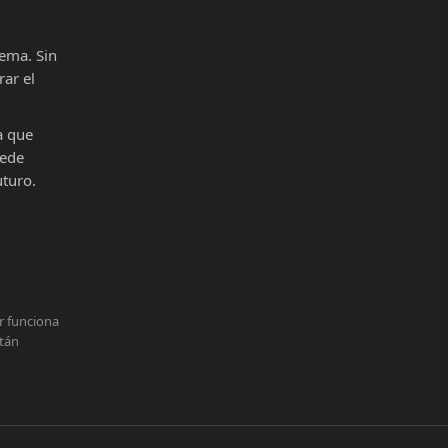
ema. Sin
ar el
a que
uede
uturo.
r funciona
stán