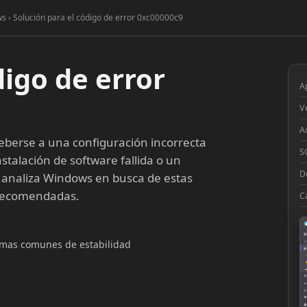
s › Solución para el código de error 0xc00000c9
digo de error
A
V
A
berse a una configuración incorrecta
S
stalación de software fallida o un
D
 analiza Windows en busca de estas
 recomendadas.
C
▦
lemas comunes de estabilidad
□
◉
◔
⚙
●
◎
■
▣