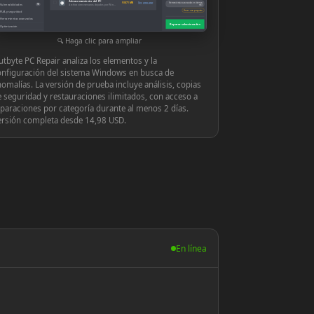
Almacenamiento del PC
◉
939,71 MB
Ver y reparar
Herramientas avanzadas en tiempo
Vulnerabilidades
10
Archivos innecesarios dejados por Windows o las aplicaciones
real
Hacer una pregunta
PUA y seguridad
Herramientas avanzadas
Reparar seleccionados
Optimización
Configuración
Haga clic para ampliar
tbyte PC Repair analiza los elementos y la
onfiguración del sistema Windows en busca de
omalías. La versión de prueba incluye análisis, copias
 seguridad y restauraciones ilimitados, con acceso a
paraciones por categoría durante al menos 2 días.
ersión completa desde 14,98 USD.
En línea