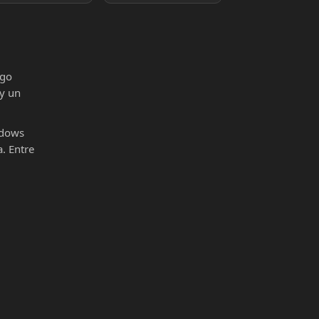
igo
 y un
ndows
. Entre