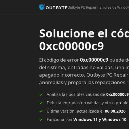
OUTBYTE
Outbyte PC Repair › Errores de Window
Solucione el có
0xc00000c9
El código de error
0xc00000c9
puede de
del sistema, entradas no válidas, una in
apagado incorrecto. Outbyte PC Repair
anomalías y prepara las reparaciones
Analiza las posibles causas de
0xc00000c9
Detecta entradas no válidas y otros prob
Última versión, actualizada el
06.08.2026
Funciona con
Windows 11 y Windows 10