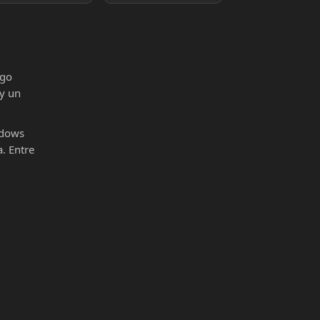
igo
 y un
ndows
. Entre