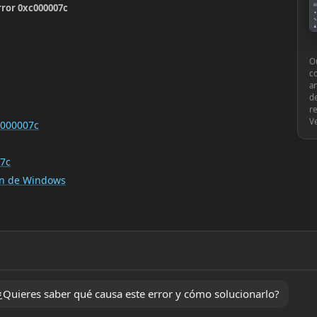
rror 0xc000007c
▤
●
🔧
♟
⚙
Ou
c
an
de
re
V
c000007c
07c
ión de Windows
Quieres saber qué causa este error y cómo solucionarlo?