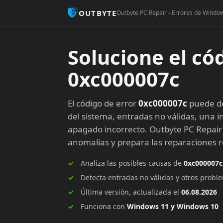
OUTBYTE
Outbyte PC Repair › Errores de Window
Solucione el có
0xc000007c
El código de error
0xc000007c
puede de
del sistema, entradas no válidas, una in
apagado incorrecto. Outbyte PC Repair
anomalías y prepara las reparaciones
Analiza las posibles causas de
0xc000007c
Detecta entradas no válidas y otros prob
Última versión, actualizada el
06.08.2026
Funciona con
Windows 11 y Windows 10