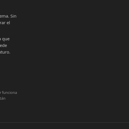
ema. Sin
ar el
a que
uede
uturo.
r funciona
stán