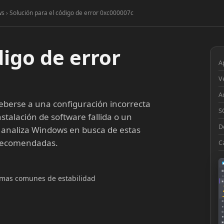
s › Solución para el código de error 0xc000007c
digo de error
A
V
A
berse a una configuración incorrecta
S
stalación de software fallida o un
D
 analiza Windows en busca de estas
 recomendadas.
C
▦
lemas comunes de estabilidad
□
◉
◔
⚙
●
◎
■
▣