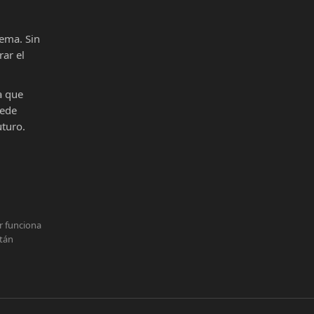
ema. Sin
ar el
a que
uede
uturo.
r funciona
stán