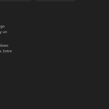
igo
 y un
ndows
. Entre