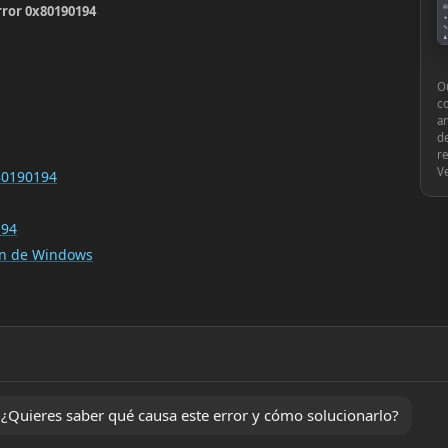
rror 0x80190194
▤
●
🔧
♟
⚙
Ou
c
an
de
re
V
x80190194
194
ión de Windows
Quieres saber qué causa este error y cómo solucionarlo?