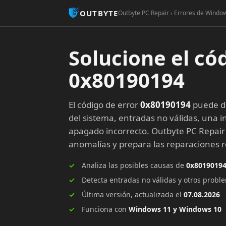
OUTBYTE
Outbyte PC Repair › Errores de Window
Solucione el có
0x80190194
El código de error
0x80190194
puede de
del sistema, entradas no válidas, una in
apagado incorrecto. Outbyte PC Repair
anomalías y prepara las reparaciones
Analiza las posibles causas de
0x8019019
Detecta entradas no válidas y otros prob
Última versión, actualizada el
07.08.2026
Funciona con
Windows 11 y Windows 10