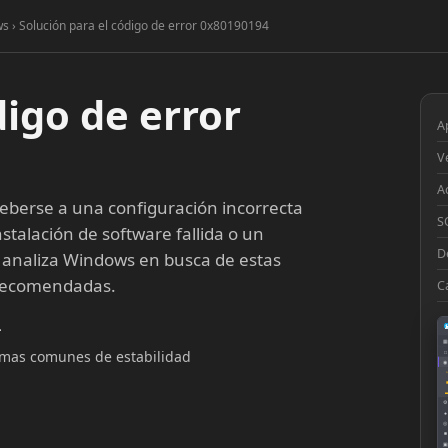
s › Solución para el código de error 0x80190194
digo de error
A
V
A
berse a una configuración incorrecta
S
stalación de software fallida o un
D
 analiza Windows en busca de estas
 recomendadas.
C
4
▦
lemas comunes de estabilidad
□
◉
◔
⚙
●
◎
■
▣