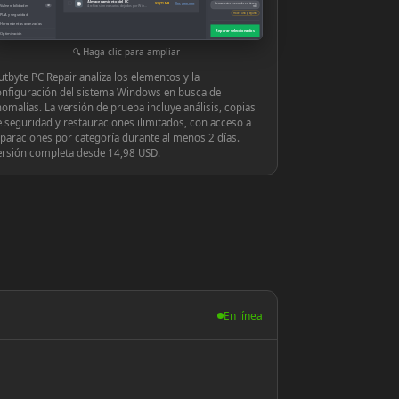
Almacenamiento del PC
◉
939,71 MB
Ver y reparar
Herramientas avanzadas en tiempo
Vulnerabilidades
10
Archivos innecesarios dejados por Windows o las aplicaciones
real
Hacer una pregunta
PUA y seguridad
Herramientas avanzadas
Reparar seleccionados
Optimización
Configuración
Haga clic para ampliar
tbyte PC Repair analiza los elementos y la
onfiguración del sistema Windows en busca de
omalías. La versión de prueba incluye análisis, copias
 seguridad y restauraciones ilimitados, con acceso a
paraciones por categoría durante al menos 2 días.
ersión completa desde 14,98 USD.
En línea