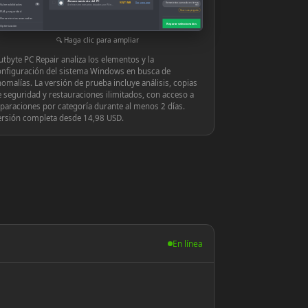
Almacenamiento del PC
◉
939,71 MB
Ver y reparar
Herramientas avanzadas en tiempo
Vulnerabilidades
10
Archivos innecesarios dejados por Windows o las aplicaciones
real
Hacer una pregunta
PUA y seguridad
Herramientas avanzadas
Reparar seleccionados
Optimización
Configuración
Haga clic para ampliar
tbyte PC Repair analiza los elementos y la
onfiguración del sistema Windows en busca de
omalías. La versión de prueba incluye análisis, copias
 seguridad y restauraciones ilimitados, con acceso a
paraciones por categoría durante al menos 2 días.
ersión completa desde 14,98 USD.
En línea