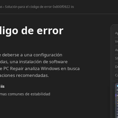
s › Solución para el código de error 0x800f0922 iis
digo de error
A
V
A
 deberse a una configuración
S
idas, una instalación de software
D
te PC Repair analiza Windows en busca
araciones recomendadas.
C
iis
▦
lemas comunes de estabilidad
□
◉
◔
⚙
●
◎
■
▣