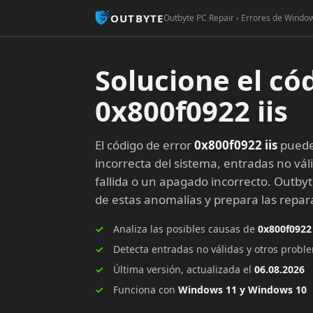
OUTBYTE
Outbyte PC Repair › Errores de Window
Solucione el có
0x800f0922 iis
El código de error
0x800f0922 iis
puede
incorrecta del sistema, entradas no vál
fallida o un apagado incorrecto. Outby
de estas anomalías y prepara las rep
Analiza las posibles causas de
0x800f0922 
Detecta entradas no válidas y otros prob
Última versión, actualizada el
06.08.2026
Funciona con
Windows 11 y Windows 10