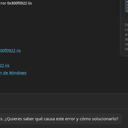
ror 0x800f0922 iis
▤
●
🔧
♟
⚙
Ou
c
an
de
re
V
00f0922 iis
2 iis
ión de Windows
. ¿Quieres saber qué causa este error y cómo solucionarlo?