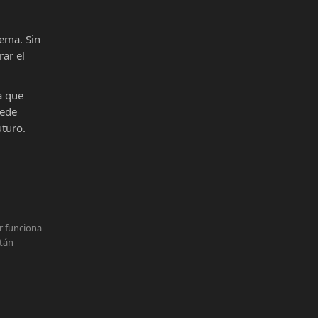
ema. Sin
ar el
a que
uede
uturo.
r funciona
stán