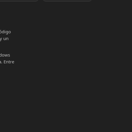
código
 y un
ndows
. Entre