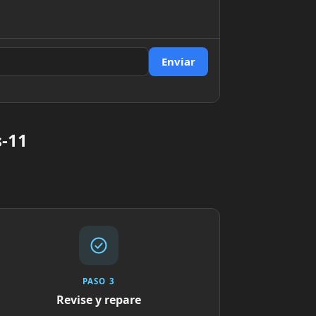
Enviar
s-11
PASO 3
Revise y repare