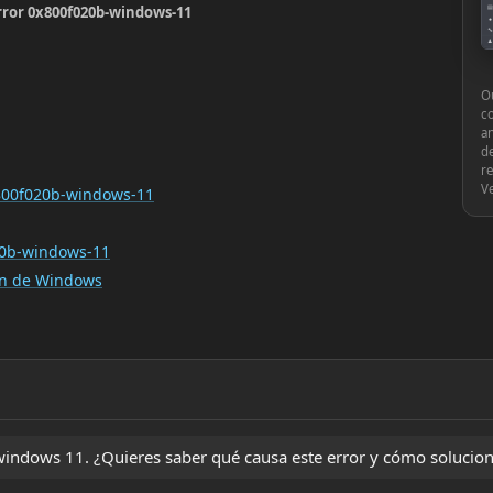
error 0x800f020b-windows-11
▤
●
🔧
♟
⚙
Ou
c
an
de
re
V
x800f020b-windows-11
20b-windows-11
ión de Windows
ndows 11. ¿Quieres saber qué causa este error y cómo solucion