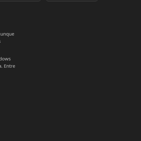
 Aunque
s
ndows
. Entre