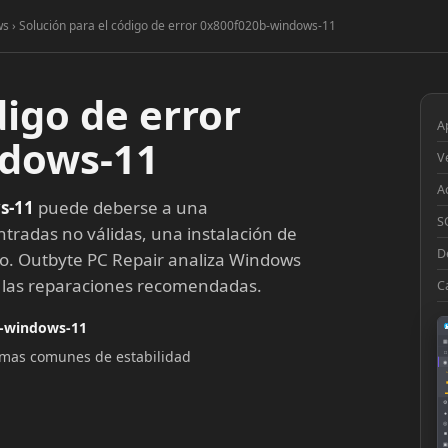
ws › Solución para el código de error 0x800f020b-windows-11
digo de error
A
ndows-11
V
A
s-11
puede deberse a una
S
ntradas no válidas, una instalación de
D
to. Outbyte PC Repair analiza Windows
a las reparaciones recomendadas.
C
b-windows-11
▦
lemas comunes de estabilidad
□
◉
◔
⚙
●
◎
■
▣