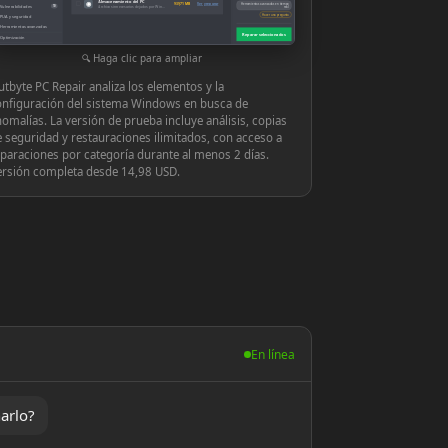
Almacenamiento del PC
◉
939,71 MB
Ver y reparar
Herramientas avanzadas en tiempo
Vulnerabilidades
10
Archivos innecesarios dejados por Windows o las aplicaciones
real
Hacer una pregunta
PUA y seguridad
Herramientas avanzadas
Reparar seleccionados
Optimización
Configuración
Haga clic para ampliar
tbyte PC Repair analiza los elementos y la
onfiguración del sistema Windows en busca de
omalías. La versión de prueba incluye análisis, copias
 seguridad y restauraciones ilimitados, con acceso a
paraciones por categoría durante al menos 2 días.
ersión completa desde 14,98 USD.
En línea
arlo?