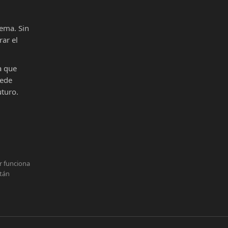
ema. Sin
ar el
a que
uede
uturo.
r funciona
stán