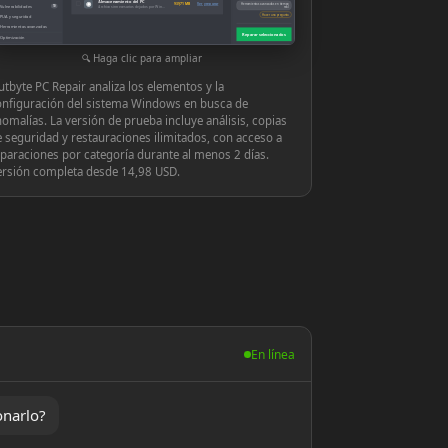
Almacenamiento del PC
◉
939,71 MB
Ver y reparar
Herramientas avanzadas en tiempo
Vulnerabilidades
10
Archivos innecesarios dejados por Windows o las aplicaciones
real
Hacer una pregunta
PUA y seguridad
Herramientas avanzadas
Reparar seleccionados
Optimización
Configuración
Haga clic para ampliar
tbyte PC Repair analiza los elementos y la
onfiguración del sistema Windows en busca de
omalías. La versión de prueba incluye análisis, copias
 seguridad y restauraciones ilimitados, con acceso a
paraciones por categoría durante al menos 2 días.
ersión completa desde 14,98 USD.
En línea
onarlo?