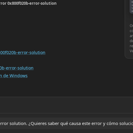
rror 0x800f020b-error-solution
▤
●
🔧
♟
⚙
Ou
c
an
de
re
V
800f020b-error-solution
b-error-solution
ión de Windows
or solution. ¿Quieres saber qué causa este error y cómo soluci