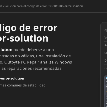
s › Solución para el código de error 0x800f020b-error-solution
digo de error
A
r-solution
V
A
lution
puede deberse a una
S
ntradas no válidas, una instalación de
D
to. Outbyte PC Repair analiza Windows
a las reparaciones recomendadas.
C
-error-solution
▦
lemas comunes de estabilidad
□
◉
◔
⚙
●
◎
■
▣