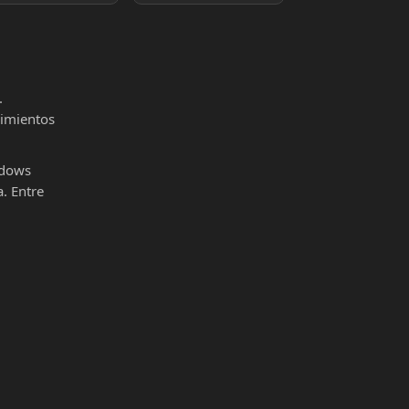
.
cimientos
ndows
. Entre