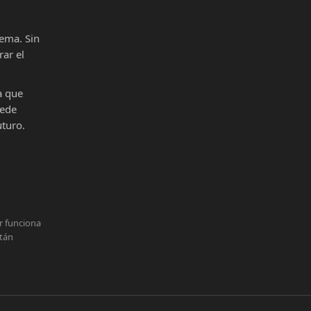
ema. Sin
ar el
a que
uede
uturo.
r funciona
stán