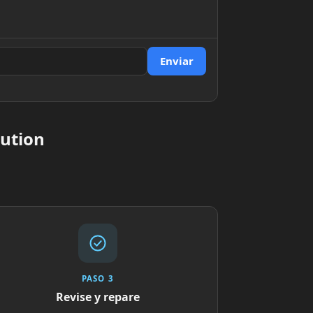
Enviar
lution
PASO 3
Revise y repare