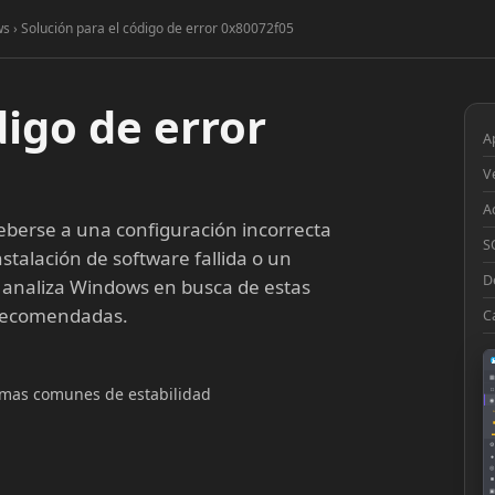
s › Solución para el código de error 0x80072f05
digo de error
A
V
A
berse a una configuración incorrecta
S
stalación de software fallida o un
D
 analiza Windows en busca de estas
 recomendadas.
C
▦
lemas comunes de estabilidad
□
◉
◔
⚙
●
◎
■
▣