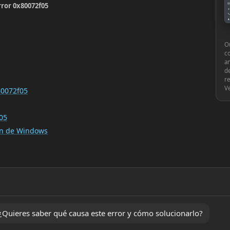
rror 0x80072f05
▤
●
🔧
♟
⚙
Ou
c
an
de
re
V
80072f05
05
ión de Windows
Quieres saber qué causa este error y cómo solucionarlo?