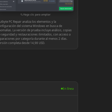
Almacenamiento del PC
◉
939,71 MB
Ver y reparar
Herramientas avanzadas en tiempo
Vulnerabilidades
10
Archivos innecesarios dejados por Windows o las aplicaciones
real
Hacer una pregunta
PUA y seguridad
Herramientas avanzadas
Reparar seleccionados
Optimización
Configuración
Haga clic para ampliar
tbyte PC Repair analiza los elementos y la
onfiguración del sistema Windows en busca de
omalías. La versión de prueba incluye análisis, copias
 seguridad y restauraciones ilimitados, con acceso a
paraciones por categoría durante al menos 2 días.
ersión completa desde 14,98 USD.
En línea