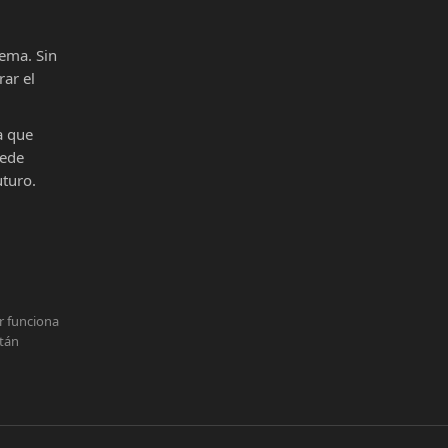
ema. Sin
ar el
a que
uede
uturo.
r funciona
stán