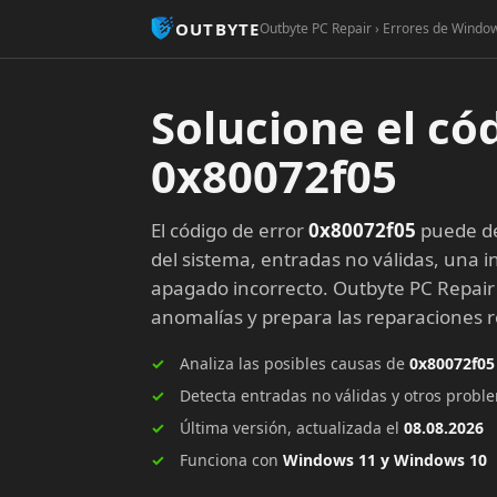
OUTBYTE
Outbyte PC Repair › Errores de Window
Solucione el có
0x80072f05
El código de error
0x80072f05
puede de
del sistema, entradas no válidas, una in
apagado incorrecto. Outbyte PC Repair
anomalías y prepara las reparaciones
Analiza las posibles causas de
0x80072f05
Detecta entradas no válidas y otros prob
Última versión, actualizada el
08.08.2026
Funciona con
Windows 11 y Windows 10