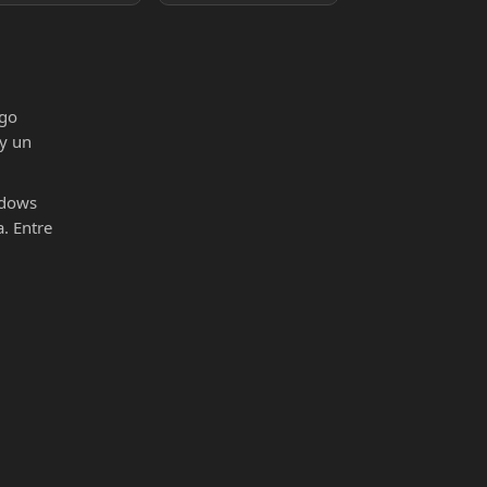
igo
 y un
ndows
. Entre