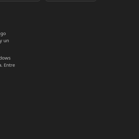
igo
 y un
ndows
. Entre