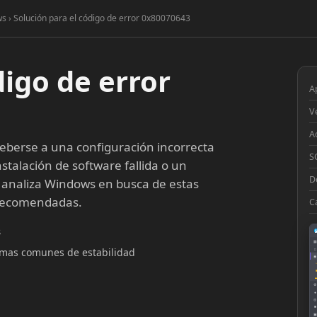
s › Solución para el código de error 0x80070643
digo de error
A
V
A
berse a una configuración incorrecta
S
stalación de software fallida o un
D
 analiza Windows en busca de estas
 recomendadas.
C
3
▦
lemas comunes de estabilidad
□
◉
◔
⚙
●
◎
■
▣