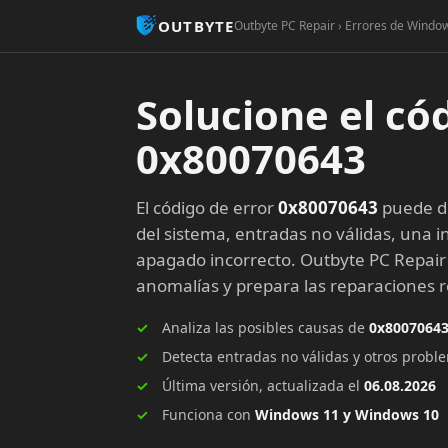
OUTBYTE
Outbyte PC Repair › Errores de Window
Solucione el có
0x80070643
El código de error
0x80070643
puede de
del sistema, entradas no válidas, una in
apagado incorrecto. Outbyte PC Repair
anomalías y prepara las reparaciones
Analiza las posibles causas de
0x8007064
Detecta entradas no válidas y otros prob
Última versión, actualizada el
06.08.2026
Funciona con
Windows 11 y Windows 10