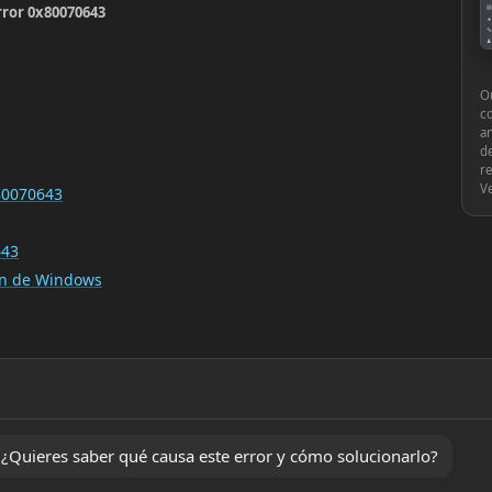
rror 0x80070643
▤
●
🔧
♟
⚙
Ou
c
an
de
re
V
x80070643
643
ión de Windows
Quieres saber qué causa este error y cómo solucionarlo?