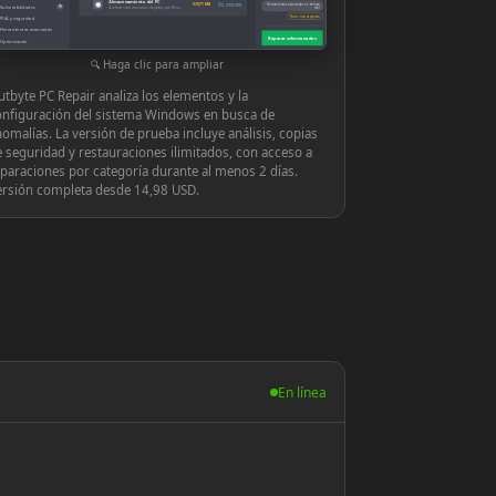
Almacenamiento del PC
◉
939,71 MB
Ver y reparar
Herramientas avanzadas en tiempo
Vulnerabilidades
10
Archivos innecesarios dejados por Windows o las aplicaciones
real
Hacer una pregunta
PUA y seguridad
Herramientas avanzadas
Reparar seleccionados
Optimización
Configuración
Haga clic para ampliar
tbyte PC Repair analiza los elementos y la
onfiguración del sistema Windows en busca de
omalías. La versión de prueba incluye análisis, copias
 seguridad y restauraciones ilimitados, con acceso a
paraciones por categoría durante al menos 2 días.
ersión completa desde 14,98 USD.
En línea