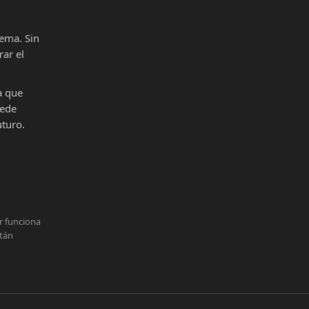
ema. Sin
ar el
a que
uede
uturo.
r funciona
stán