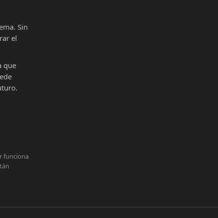
ema. Sin
ar el
a que
uede
uturo.
r funciona
stán