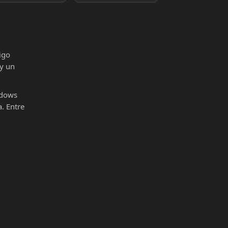
igo
 y un
ndows
. Entre