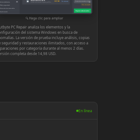
Almacenamiento del PC
◉
939,71 MB
Ver y reparar
Herramientas avanzadas en tiempo
Vulnerabilidades
10
Archivos innecesarios dejados por Windows o las aplicaciones
real
Hacer una pregunta
PUA y seguridad
Herramientas avanzadas
Reparar seleccionados
Optimización
Configuración
Haga clic para ampliar
tbyte PC Repair analiza los elementos y la
onfiguración del sistema Windows en busca de
omalías. La versión de prueba incluye análisis, copias
 seguridad y restauraciones ilimitados, con acceso a
paraciones por categoría durante al menos 2 días.
ersión completa desde 14,98 USD.
En línea