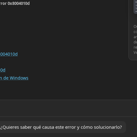
rror 0x8004010d
▤
●
🔧
♟
⚙
Ou
c
an
de
re
V
x8004010d
10d
ión de Windows
Quieres saber qué causa este error y cómo solucionarlo?