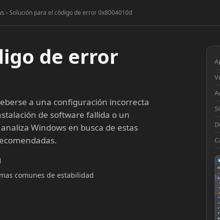
s › Solución para el código de error 0x8004010d
digo de error
A
V
A
berse a una configuración incorrecta
S
stalación de software fallida o un
D
 analiza Windows en busca de estas
 recomendadas.
C
d
▦
lemas comunes de estabilidad
□
◉
◔
⚙
●
◎
■
▣