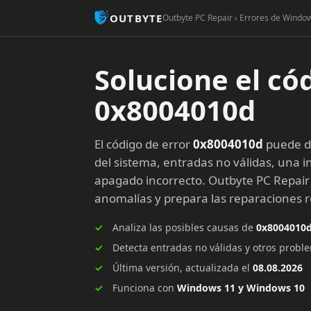
OUTBYTE
Outbyte PC Repair › Errores de Window
Solucione el có
0x8004010d
El código de error
0x8004010d
puede de
del sistema, entradas no válidas, una in
apagado incorrecto. Outbyte PC Repair
anomalías y prepara las reparaciones
Analiza las posibles causas de
0x8004010
Detecta entradas no válidas y otros prob
Última versión, actualizada el
08.08.2026
Funciona con
Windows 11 y Windows 10