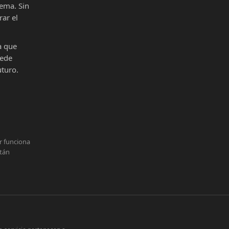
ema. Sin
ar el
a que
uede
uturo.
r funciona
stán