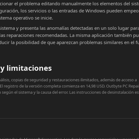
cionar el problema editando manualmente los elementos del sist
iguración, los servicios o las entradas de Windows pueden empeor
stema operativo se inicie.
sistema y presenta las anomalías detectadas en un solo lugar par
ar las reparaciones recomendadas. La misma aplicación también p
educir la posibilidad de que aparezcan problemas similares en el f
y limitaciones
lisis, copias de seguridad y restauraciones ilimitados, además de acceso a
 El registro de la versión completa comienza en 14,98 USD. Outbyte PC Repai
egún el sistema y la causa del error. Las instrucciones de desinstalación e