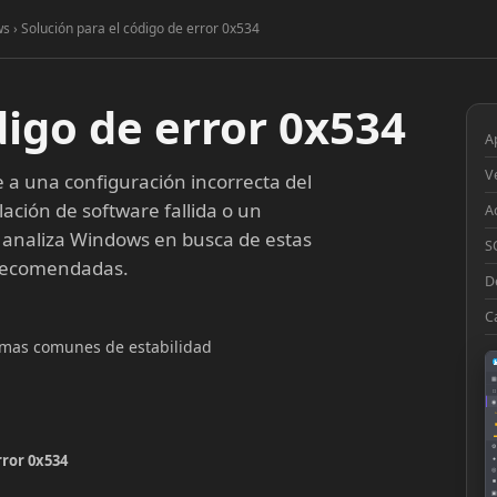
s › Solución para el código de error 0x534
digo de error 0x534
A
V
a una configuración incorrecta del
lación de software fallida o un
A
 analiza Windows en busca de estas
S
 recomendadas.
D
C
lemas comunes de estabilidad
▦
□
◉
◔
⚙
rror 0x534
●
◎
■
▣