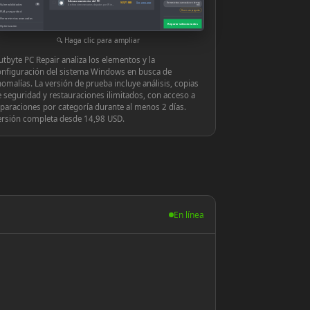
Almacenamiento del PC
◉
939,71 MB
Ver y reparar
Herramientas avanzadas en tiempo
Vulnerabilidades
10
Archivos innecesarios dejados por Windows o las aplicaciones
real
Hacer una pregunta
PUA y seguridad
Herramientas avanzadas
Reparar seleccionados
Optimización
Configuración
Haga clic para ampliar
tbyte PC Repair analiza los elementos y la
onfiguración del sistema Windows en busca de
omalías. La versión de prueba incluye análisis, copias
 seguridad y restauraciones ilimitados, con acceso a
paraciones por categoría durante al menos 2 días.
ersión completa desde 14,98 USD.
En línea