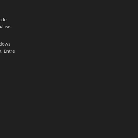
ede
álisis
ndows
. Entre