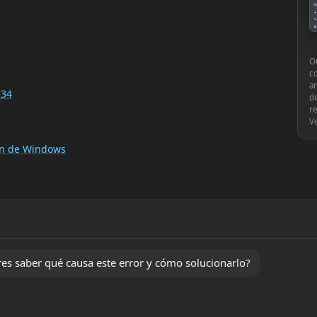
▤
●
🔧
♟
⚙
Ou
c
an
534
de
re
V
ión de Windows
s saber qué causa este error y cómo solucionarlo?