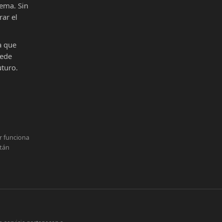
ema. Sin
ar el
a que
uede
uturo.
r funciona
stán