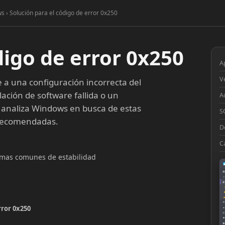
s › Solución para el código de error 0x250
digo de error 0x250
A
V
a una configuración incorrecta del
lación de software fallida o un
A
 analiza Windows en busca de estas
S
 recomendadas.
D
C
lemas comunes de estabilidad
▦
□
◉
◔
⚙
rror 0x250
●
◎
■
▣