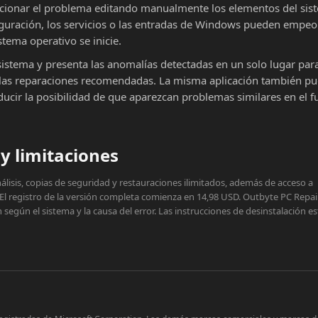
cionar el problema editando manualmente los elementos del sist
iguración, los servicios o las entradas de Windows pueden empeor
stema operativo se inicie.
sistema y presenta las anomalías detectadas en un solo lugar par
ar las reparaciones recomendadas. La misma aplicación también p
educir la posibilidad de que aparezcan problemas similares en el f
y limitaciones
lisis, copias de seguridad y restauraciones ilimitados, además de acceso a
 El registro de la versión completa comienza en 14,98 USD. Outbyte PC Repai
egún el sistema y la causa del error. Las instrucciones de desinstalación e