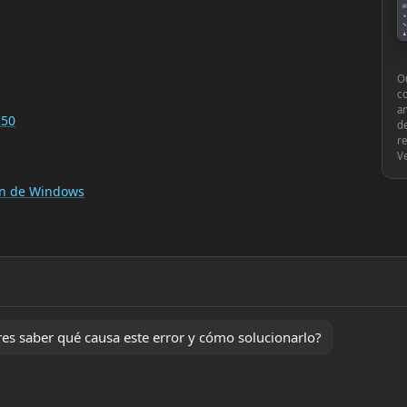
▤
●
🔧
♟
⚙
Ou
c
an
250
de
re
V
ión de Windows
s saber qué causa este error y cómo solucionarlo?