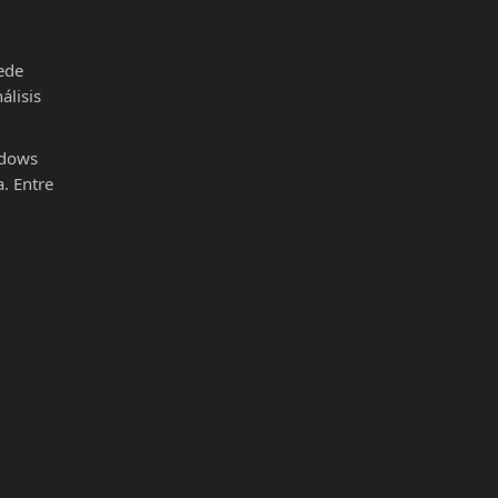
ede
álisis
ndows
. Entre