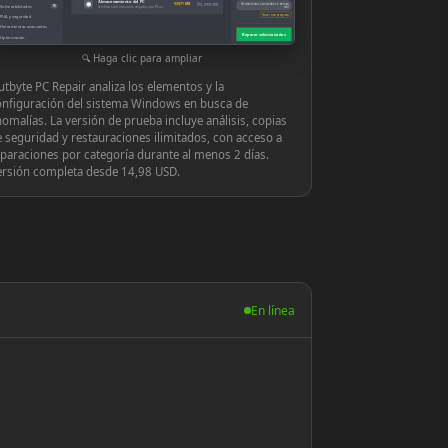
Almacenamiento del PC
◉
939,71 MB
Ver y reparar
Herramientas avanzadas en tiempo
Vulnerabilidades
10
Archivos innecesarios dejados por Windows o las aplicaciones
real
Hacer una pregunta
PUA y seguridad
Herramientas avanzadas
Reparar seleccionados
Optimización
Configuración
Haga clic para ampliar
tbyte PC Repair analiza los elementos y la
onfiguración del sistema Windows en busca de
omalías. La versión de prueba incluye análisis, copias
 seguridad y restauraciones ilimitados, con acceso a
paraciones por categoría durante al menos 2 días.
ersión completa desde 14,98 USD.
En línea