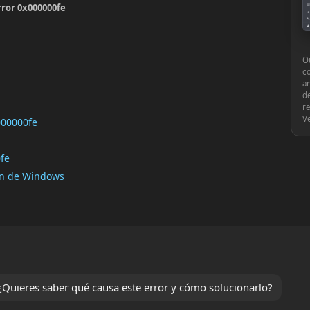
rror 0x000000fe
▤
●
🔧
♟
⚙
Ou
c
an
de
re
V
000000fe
fe
ión de Windows
Quieres saber qué causa este error y cómo solucionarlo?