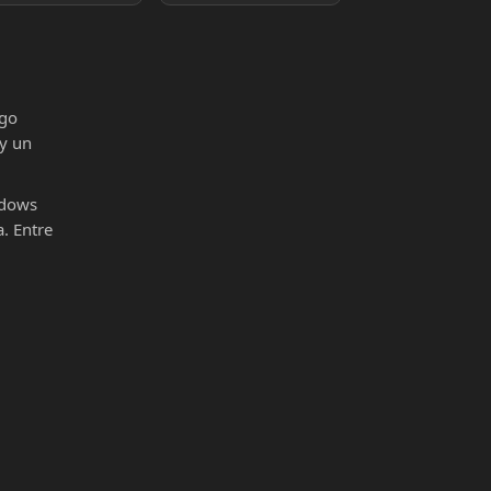
igo
 y un
ndows
. Entre