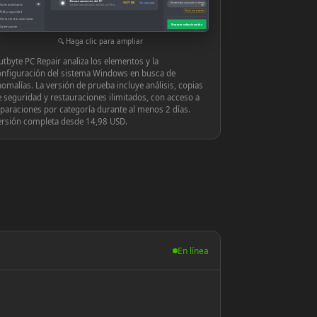
Almacenamiento del PC
◉
939,71 MB
Ver y reparar
Herramientas avanzadas en tiempo
Vulnerabilidades
10
Archivos innecesarios dejados por Windows o las aplicaciones
real
Hacer una pregunta
PUA y seguridad
Herramientas avanzadas
Reparar seleccionados
Optimización
Configuración
Haga clic para ampliar
tbyte PC Repair analiza los elementos y la
onfiguración del sistema Windows en busca de
omalías. La versión de prueba incluye análisis, copias
 seguridad y restauraciones ilimitados, con acceso a
paraciones por categoría durante al menos 2 días.
ersión completa desde 14,98 USD.
En línea