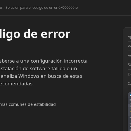
s › Solución para el código de error 0x000000fe
digo de error
A
V
A
berse a una configuración incorrecta
S
stalación de software fallida o un
D
 analiza Windows en busca de estas
 recomendadas.
C
▦
lemas comunes de estabilidad
□
◉
◔
⚙
●
◎
■
▣