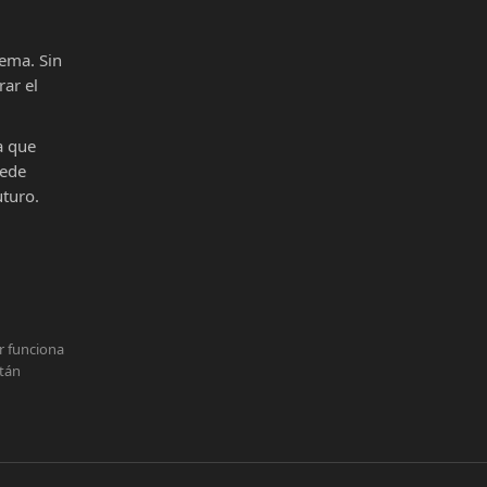
ema. Sin
ar el
a que
uede
uturo.
r funciona
stán