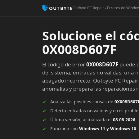
OUTBYTE
Outbyte PC Repair › Errores de Windo
Solucione el có
0X008D607F
El código de error
0X008D607F
puede d
del sistema, entradas no válidas, una in
apagado incorrecto. Outbyte PC Repair
anomalías y prepara las reparaciones
Analiza las posibles causas de
0X008D607
Detecta entradas no válidas y otros prob
Última versión, actualizada el
08.08.2026
Funciona con
Windows 11 y Windows 10