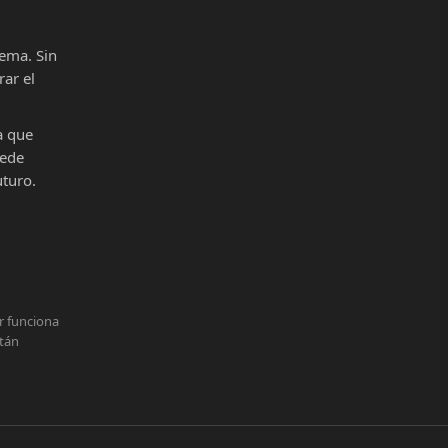
ema. Sin
ar el
a que
uede
uturo.
r funciona
stán