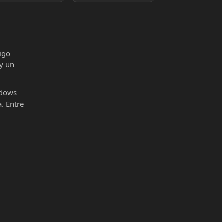
igo
 y un
ndows
. Entre