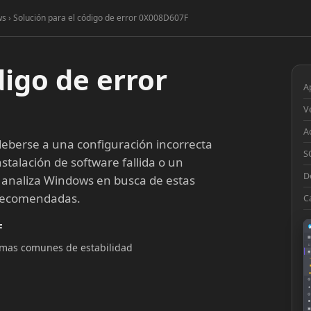
ws › Solución para el código de error 0X008D607F
digo de error
A
V
A
eberse a una configuración incorrecta
S
stalación de software fallida o un
D
 analiza Windows en busca de estas
 recomendadas.
C
F
▦
lemas comunes de estabilidad
□
◉
◔
⚙
●
◎
■
▣