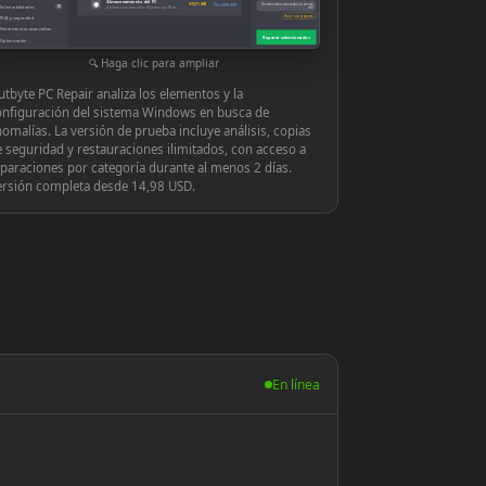
Almacenamiento del PC
◉
939,71 MB
Ver y reparar
Herramientas avanzadas en tiempo
Vulnerabilidades
10
Archivos innecesarios dejados por Windows o las aplicaciones
real
Hacer una pregunta
PUA y seguridad
Herramientas avanzadas
Reparar seleccionados
Optimización
Configuración
Haga clic para ampliar
tbyte PC Repair analiza los elementos y la
onfiguración del sistema Windows en busca de
omalías. La versión de prueba incluye análisis, copias
 seguridad y restauraciones ilimitados, con acceso a
paraciones por categoría durante al menos 2 días.
ersión completa desde 14,98 USD.
En línea