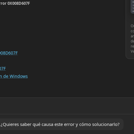
error 0X008D607F
▤
●
🔧
♟
⚙
Ou
c
an
de
re
V
X008D607F
07F
ión de Windows
Quieres saber qué causa este error y cómo solucionarlo?