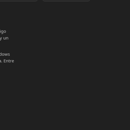
igo
 y un
ndows
. Entre