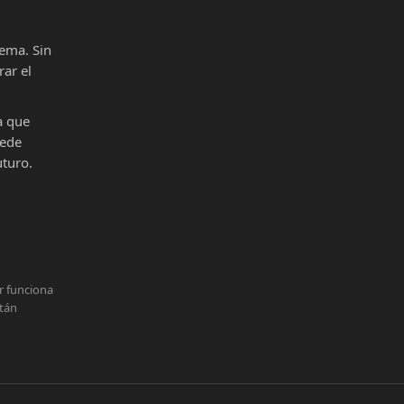
ema. Sin
ar el
a que
uede
uturo.
r funciona
stán