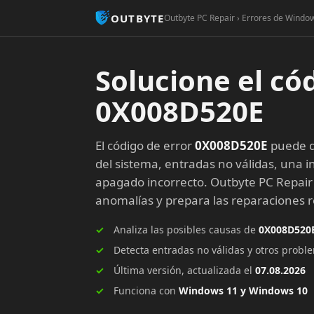
OUTBYTE
Outbyte PC Repair › Errores de Windo
Solucione el có
0X008D520E
El código de error
0X008D520E
puede d
del sistema, entradas no válidas, una in
apagado incorrecto. Outbyte PC Repair
anomalías y prepara las reparaciones
Analiza las posibles causas de
0X008D520
Detecta entradas no válidas y otros prob
Última versión, actualizada el
07.08.2026
Funciona con
Windows 11 y Windows 10