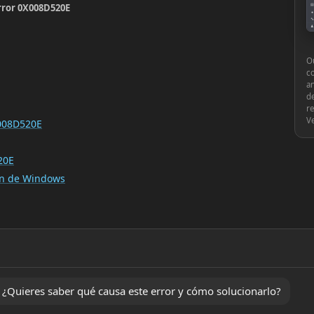
error 0X008D520E
▤
●
🔧
♟
⚙
Ou
c
an
de
re
V
X008D520E
20E
ión de Windows
Quieres saber qué causa este error y cómo solucionarlo?