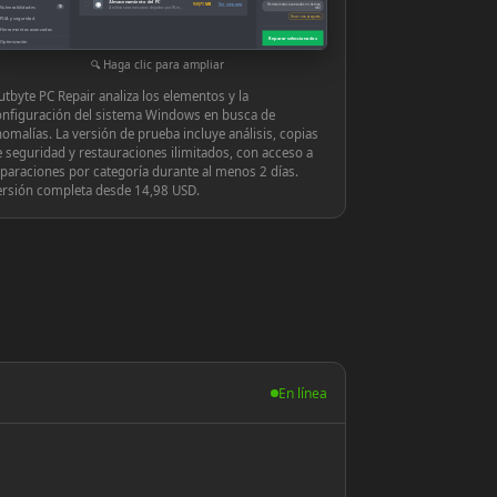
Almacenamiento del PC
◉
939,71 MB
Ver y reparar
Herramientas avanzadas en tiempo
Vulnerabilidades
10
Archivos innecesarios dejados por Windows o las aplicaciones
real
Hacer una pregunta
PUA y seguridad
Herramientas avanzadas
Reparar seleccionados
Optimización
Configuración
Haga clic para ampliar
tbyte PC Repair analiza los elementos y la
onfiguración del sistema Windows en busca de
omalías. La versión de prueba incluye análisis, copias
 seguridad y restauraciones ilimitados, con acceso a
paraciones por categoría durante al menos 2 días.
ersión completa desde 14,98 USD.
En línea