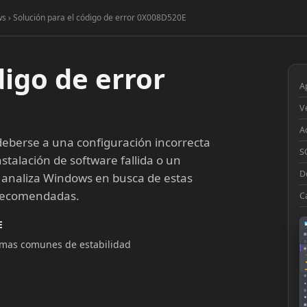
ws › Solución para el código de error 0X008D520E
digo de error
A
V
A
eberse a una configuración incorrecta
S
stalación de software fallida o un
D
 analiza Windows en busca de estas
 recomendadas.
C
E
▦
lemas comunes de estabilidad
□
◉
◔
⚙
●
◎
■
▣