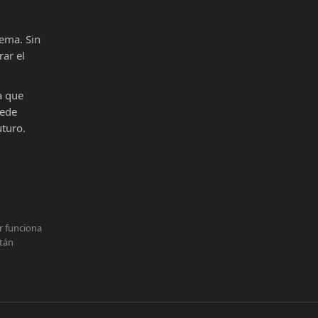
ema. Sin
ar el
a que
uede
uturo.
r funciona
stán