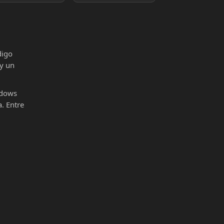
digo
 y un
ndows
. Entre