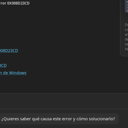
error 0X008D23CD
▤
●
🔧
♟
⚙
Ou
c
an
de
re
V
X008D23CD
23CD
ión de Windows
Quieres saber qué causa este error y cómo solucionarlo?