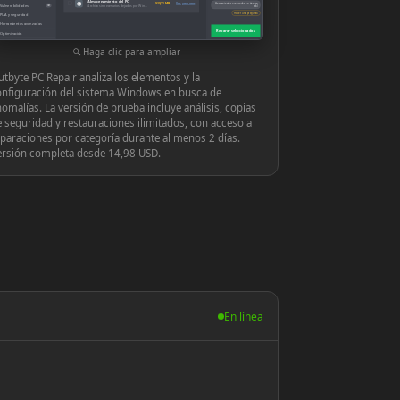
Almacenamiento del PC
◉
939,71 MB
Ver y reparar
Herramientas avanzadas en tiempo
Vulnerabilidades
10
Archivos innecesarios dejados por Windows o las aplicaciones
real
Hacer una pregunta
PUA y seguridad
Herramientas avanzadas
Reparar seleccionados
Optimización
Configuración
Haga clic para ampliar
tbyte PC Repair analiza los elementos y la
onfiguración del sistema Windows en busca de
omalías. La versión de prueba incluye análisis, copias
 seguridad y restauraciones ilimitados, con acceso a
paraciones por categoría durante al menos 2 días.
ersión completa desde 14,98 USD.
En línea