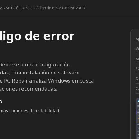
ws › Solución para el código de error 0X008D23CD
digo de error
A
V
A
eberse a una configuración
S
idas, una instalación de software
D
te PC Repair analiza Windows en busca
araciones recomendadas.
C
D
▦
lemas comunes de estabilidad
□
◉
◔
⚙
●
◎
■
▣