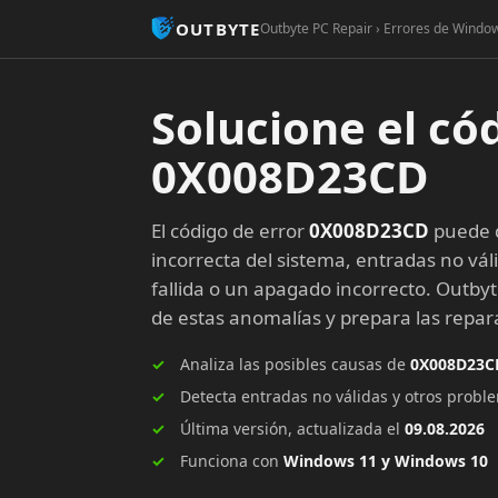
OUTBYTE
Outbyte PC Repair › Errores de Windo
Solucione el có
0X008D23CD
El código de error
0X008D23CD
puede d
incorrecta del sistema, entradas no vál
fallida o un apagado incorrecto. Outby
de estas anomalías y prepara las rep
Analiza las posibles causas de
0X008D23C
Detecta entradas no válidas y otros prob
Última versión, actualizada el
09.08.2026
Funciona con
Windows 11 y Windows 10