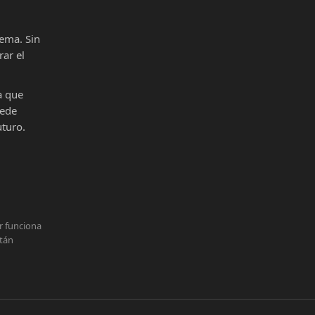
ema. Sin
ar el
a que
uede
uturo.
r funciona
stán