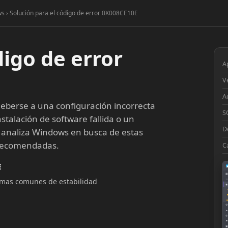
ws › Solución para el código de error 0X008CE10E
digo de error
A
V
A
berse a una configuración incorrecta
S
stalación de software fallida o un
D
 analiza Windows en busca de estas
 recomendadas.
C
E
▦
lemas comunes de estabilidad
□
◉
◔
⚙
●
◎
■
▣