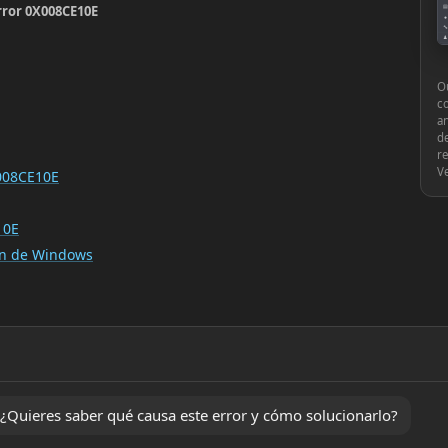
error 0X008CE10E
▤
●
🔧
♟
⚙
Ou
c
an
de
re
V
X008CE10E
10E
ión de Windows
Quieres saber qué causa este error y cómo solucionarlo?