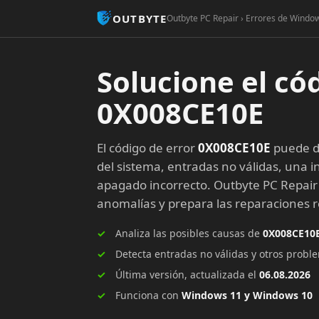
OUTBYTE
Outbyte PC Repair › Errores de Windo
Solucione el có
0X008CE10E
El código de error
0X008CE10E
puede de
del sistema, entradas no válidas, una in
apagado incorrecto. Outbyte PC Repair
anomalías y prepara las reparaciones
Analiza las posibles causas de
0X008CE10
Detecta entradas no válidas y otros prob
Última versión, actualizada el
06.08.2026
Funciona con
Windows 11 y Windows 10