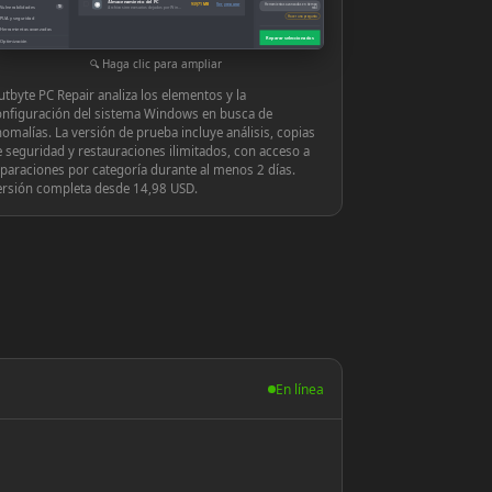
Almacenamiento del PC
◉
939,71 MB
Ver y reparar
Herramientas avanzadas en tiempo
Vulnerabilidades
10
Archivos innecesarios dejados por Windows o las aplicaciones
real
Hacer una pregunta
PUA y seguridad
Herramientas avanzadas
Reparar seleccionados
Optimización
Configuración
Haga clic para ampliar
tbyte PC Repair analiza los elementos y la
onfiguración del sistema Windows en busca de
omalías. La versión de prueba incluye análisis, copias
 seguridad y restauraciones ilimitados, con acceso a
paraciones por categoría durante al menos 2 días.
ersión completa desde 14,98 USD.
En línea