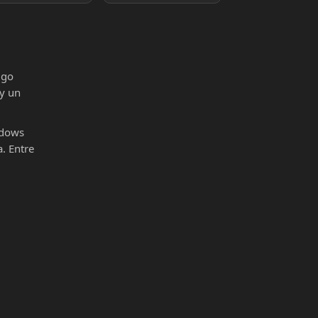
igo
 y un
ndows
. Entre